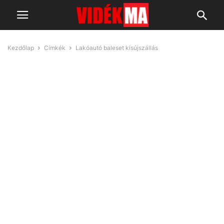
Kezdőlap
Címkék
Lakóautó baleset kisújszállás