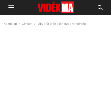
Kezdőlap
Címkék
MEzőtúr drón ellenőrzés rendőrség