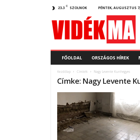
C
SZOLNOK
PÉNTEK, AUGUSZTUS 7,
23.3
V
i
d
e
k
.
m
FŐOLDAL
ORSZÁGOS HÍREK
a
Kezdőlap
Címkék
Nagy Levente Kunhegyes
Címke: Nagy Levente 