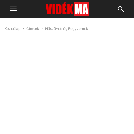
Kezdőlap
Címkék
Nőszövetség Fegyvernek