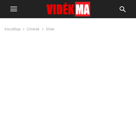
Kezdőlap
Címkék
Slide