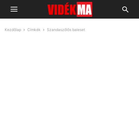
Kezdőlap
Címkék
Szandaszőlős baleset