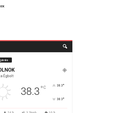
REK
őjárás
OLNOK
a Égbolt
°
38.3
°
C
38.3
°
38.3
24 %
3.2kmh
10 %