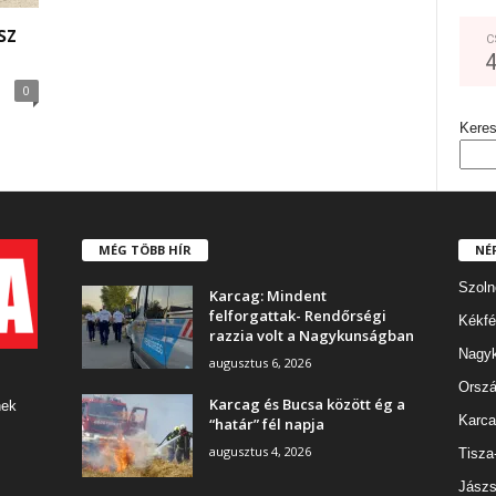
sz
C
n
0
Kere
MÉG TÖBB HÍR
NÉ
Szoln
Karcag: Mindent
felforgattak- Rendőrségi
Kékfé
razzia volt a Nagykunságban
Nagy
augusztus 6, 2026
Orszá
Karcag és Bucsa között ég a
nek
Karca
“határ” fél napja
augusztus 4, 2026
Tisza
Jászs