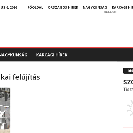
S 6, 2026
FŐOLDAL
ORSZÁGOS HÍREK
NAGYKUNSÁG
KARCAGI HÍ
REKLÁM
NAGYKUNSÁG
KARCAGI HÍREK
Id
kai felújítás
SZ
Tiszt