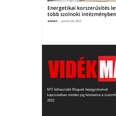
Energetikai korszerűsítés le
több szolnoki intézménybe
admin
-
június 26, 2022
MTI felhasználó Blogunk bejegyzéseivel
kapcsolatban minden jog fenntartva a szerző
2022