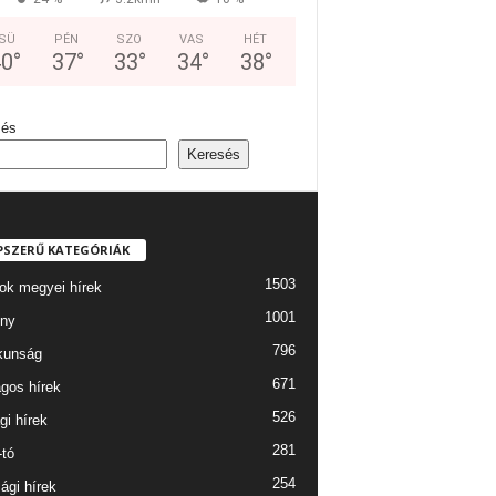
SÜ
PÉN
SZO
VAS
HÉT
40
°
37
°
33
°
34
°
38
°
sés
Keresés
PSZERŰ KATEGÓRIÁK
1503
ok megyei hírek
1001
ny
796
kunság
671
gos hírek
526
gi hírek
281
-tó
254
ági hírek