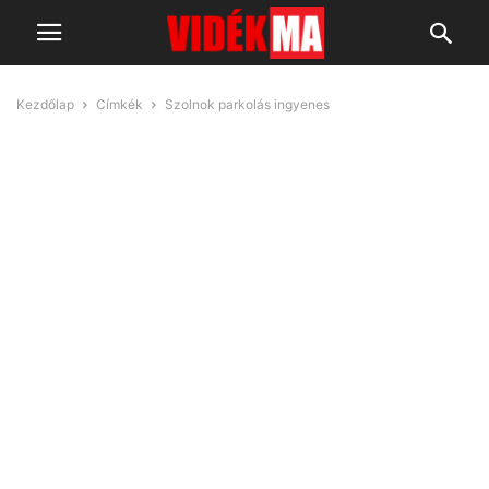
Kezdőlap
Címkék
Szolnok parkolás ingyenes