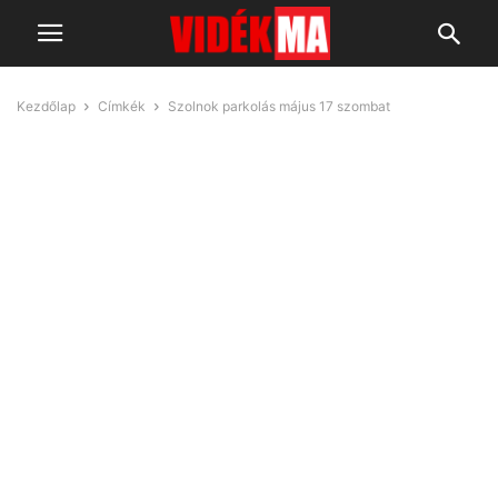
Kezdőlap
Címkék
Szolnok parkolás május 17 szombat