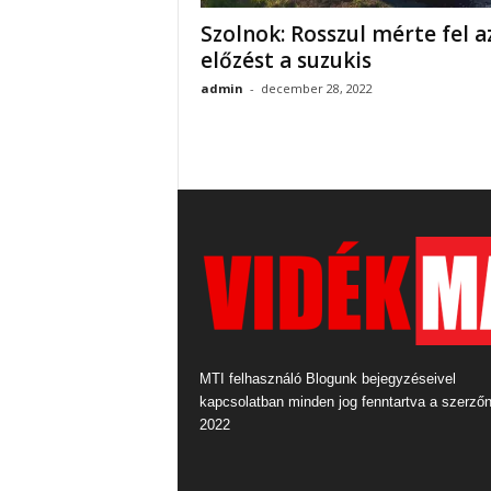
Szolnok: Rosszul mérte fel a
előzést a suzukis
admin
-
december 28, 2022
MTI felhasználó Blogunk bejegyzéseivel
kapcsolatban minden jog fenntartva a szerző
2022