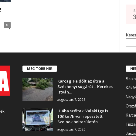
z
S
0
Kere
MÉG TÖBB HÍR
NÉ
Szoln
Karcag: Fa dőlt az útra a
Széchenyi sugárút – Kerekes
Kékfé
István...
Nagy
augusztus 7, 2026
Orszá
Hiába szóltak: Valaki így is
nek
Karca
103 km/h-val repesztett
Szolnok belterületén
Tisza
augusztus 7, 2026
Jászs