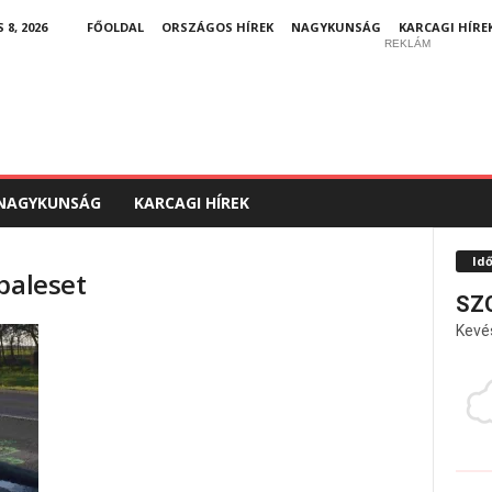
8, 2026
FŐOLDAL
ORSZÁGOS HÍREK
NAGYKUNSÁG
KARCAGI HÍRE
REKLÁM
NAGYKUNSÁG
KARCAGI HÍREK
Id
baleset
SZ
Kevé