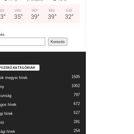
ZO
VAS
HÉT
KED
SZE
33
°
35
°
39
°
39
°
32
°
sés
Keresés
PSZERŰ KATEGÓRIÁK
1505
ok megyei hírek
1002
ny
797
kunság
672
gos hírek
527
gi hírek
281
-tó
254
ági hírek