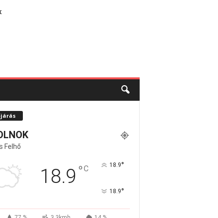
K
őjárás
OLNOK
s Felhő
°
18.9
°
C
18.9
°
18.9
77 %
3.3kmh
14 %