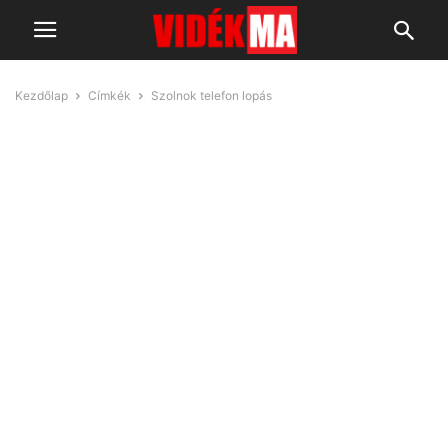
Kezdőlap
Címkék
Szolnok telefon lopás