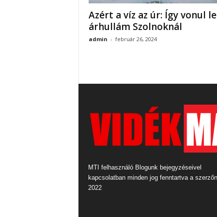
Azért a víz az úr: Így vonul le
árhullám Szolnoknál
admin
-
február 26, 2024
MTI felhasználó Blogunk bejegyzéseivel
kapcsolatban minden jog fenntartva a szerző
2022