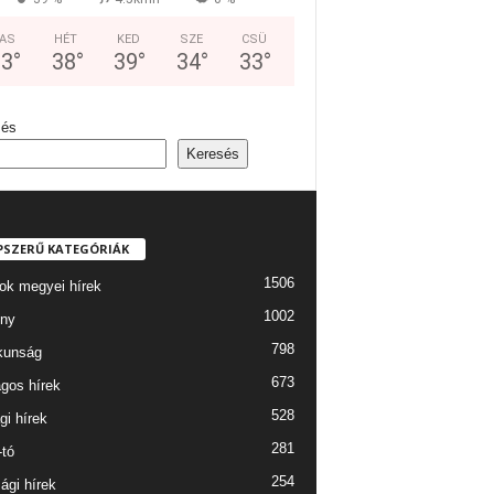
AS
HÉT
KED
SZE
CSÜ
33
°
38
°
39
°
34
°
33
°
sés
Keresés
PSZERŰ KATEGÓRIÁK
1506
ok megyei hírek
1002
ny
798
kunság
673
gos hírek
528
gi hírek
281
-tó
254
ági hírek