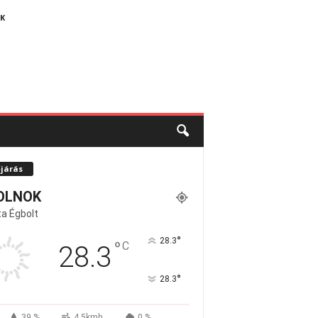
K
őjárás
OLNOK
a Égbolt
°
28.3
°
C
28.3
°
28.3
39 %
4.5kmh
0 %