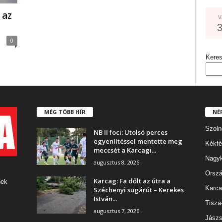
 az
V
0
Kere
MÉG TÖBB HÍR
NÉ
Szoln
NB II foci: Utolsó perces
egyenlítéssel mentette meg
Kékfé
meccsét a Karcagi...
Nagy
augusztus 8, 2026
Orszá
Karcag: Fa dőlt az útra a
nek
Karca
Széchenyi sugárút – Kerekes
István...
Tisza
augusztus 7, 2026
Jászs