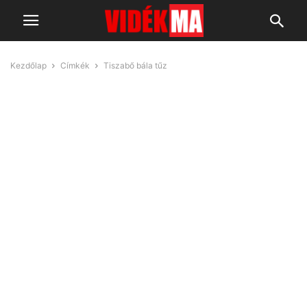
Kezdőlap
Címkék
Tiszabő bála tűz