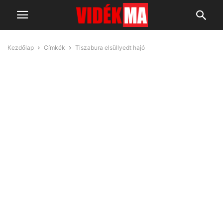
Kezdőlap
Címkék
Tiszabura elsüllyedt hajó