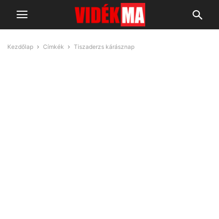
Kezdőlap
Címkék
Tiszaderzs kárásznap