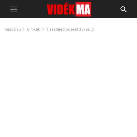
Kezdőlap
Címkék
Tiszafüred baleset 33-as út