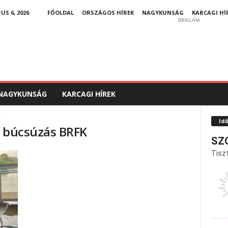
S 6, 2026
FŐOLDAL
ORSZÁGOS HÍREK
NAGYKUNSÁG
KARCAGI HÍ
REKLÁM
NAGYKUNSÁG
KARCAGI HÍREK
K
Id
z búcsúzás BRFK
SZ
Tiszt