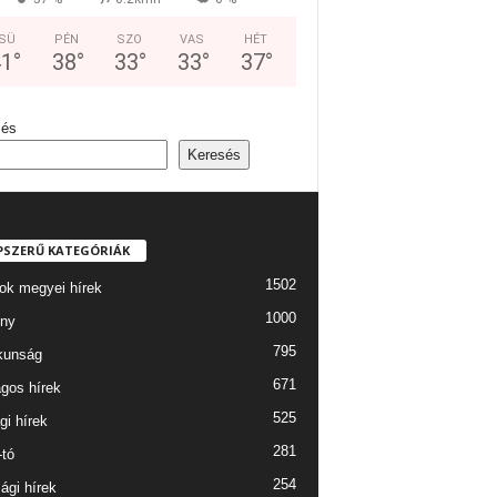
SÜ
PÉN
SZO
VAS
HÉT
41
°
38
°
33
°
33
°
37
°
sés
Keresés
PSZERŰ KATEGÓRIÁK
1502
ok megyei hírek
1000
ny
795
kunság
671
gos hírek
525
gi hírek
281
-tó
254
ági hírek