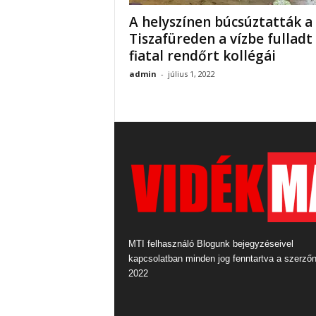
A helyszínen búcsúztatták a
Tiszafüreden a vízbe fulladt
fiatal rendőrt kollégái
admin
-
július 1, 2022
MTI felhasználó Blogunk bejegyzéseivel
kapcsolatban minden jog fenntartva a szerző
2022