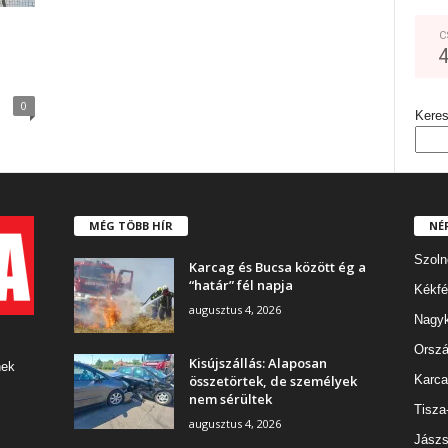
C
0
Kere
MÉG TÖBB HÍR
NÉ
Szoln
Karcag és Bucsa között ég a
“határ” fél napja
Kékfé
augusztus 4, 2026
Nagy
Orszá
Kisújszállás: Alaposan
nek
összetörtek, de személyek
Karca
nem sérültek
Tisza
augusztus 4, 2026
Jászs