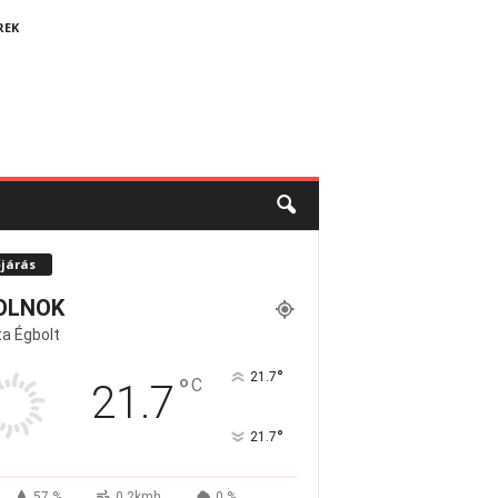
REK
őjárás
OLNOK
a Égbolt
°
21.7
°
C
21.7
°
21.7
57 %
0.2kmh
0 %