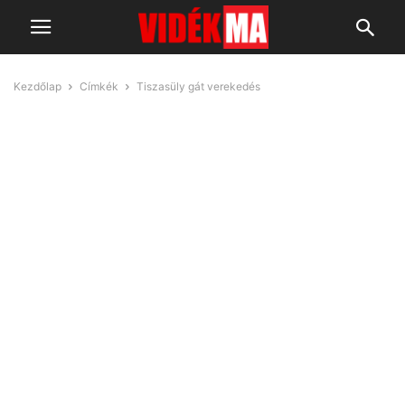
Kezdőlap
Címkék
Tiszasüly gát verekedés