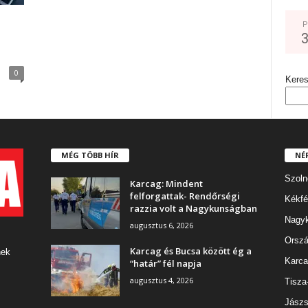
P
0
Kere
MÉG TÖBB HÍR
NÉ
Szoln
Karcag: Mindent
felforgattak- Rendőrségi
Kékfé
razzia volt a Nagykunságban
Nagy
augusztus 6, 2026
Orszá
Karcag és Bucsa között ég a
nek
Karca
“határ” fél napja
augusztus 4, 2026
Tisza
Jászs