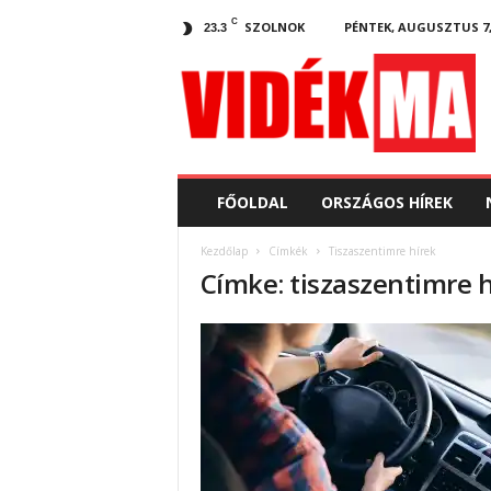
C
SZOLNOK
PÉNTEK, AUGUSZTUS 7,
23.3
V
i
d
e
k
.
m
FŐOLDAL
ORSZÁGOS HÍREK
a
Kezdőlap
Címkék
Tiszaszentimre hírek
Címke: tiszaszentimre 