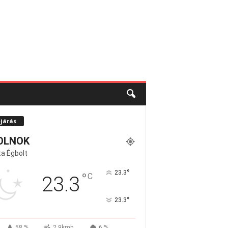
őjárás
OLNOK
a Égbolt
°
23.3
°
C
23.3
°
23.3
58 %
2.9kmh
6 %