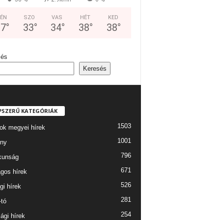
ÉN
SZO
VAS
HÉT
KED
37
°
33
°
34
°
38
°
38
°
sés
Keresés
PSZERŰ KATEGÓRIÁK
1503
ok megyei hírek
1001
ny
796
kunság
671
gos hírek
526
gi hírek
281
-tó
254
ági hírek