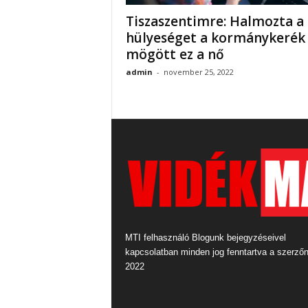
Tiszaszentimre: Halmozta a
hülyeséget a kormánykerék
mögött ez a nő
admin
-
november 25, 2022
MTI felhasználó Blogunk bejegyzéseivel
kapcsolatban minden jog fenntartva a szerző
2022