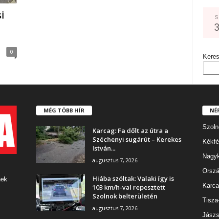
i
S
0
Kere
MÉG TÖBB HÍR
NÉ
Szoln
Karcag: Fa dőlt az útra a
Széchenyi sugárút – Kerekes
Kékfé
István...
Nagy
augusztus 7, 2026
Orszá
Hiába szóltak: Valaki így is
nek
Karca
103 km/h-val repesztett
Szolnok belterületén
Tisza
augusztus 7, 2026
Jászs