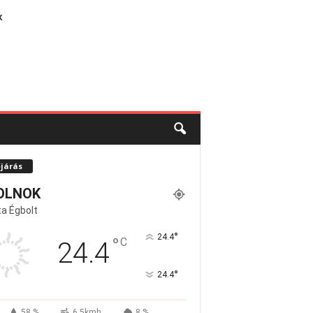
K
őjárás
OLNOK
a Égbolt
°
24.4
°
C
24.4
°
24.4
58 %
6.5kmh
8 %