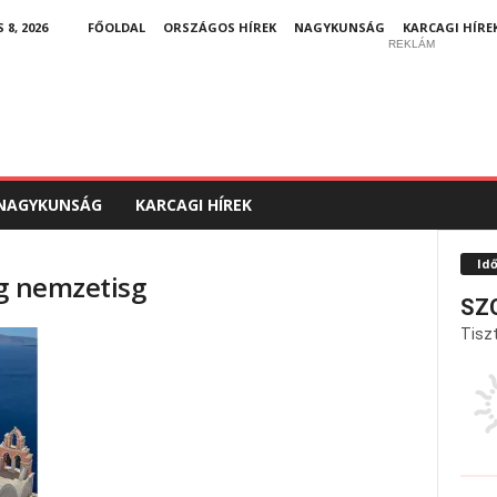
8, 2026
FŐOLDAL
ORSZÁGOS HÍREK
NAGYKUNSÁG
KARCAGI HÍRE
REKLÁM
NAGYKUNSÁG
KARCAGI HÍREK
Id
ög nemzetisg
SZ
Tiszt