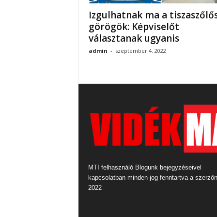
Izgulhatnak ma a tiszaszőlős
görögök: Képviselőt
választanak ugyanis
admin
-
szeptember 4, 2022
MTI felhasználó Blogunk bejegyzéseivel
kapcsolatban minden jog fenntartva a szerző
2022