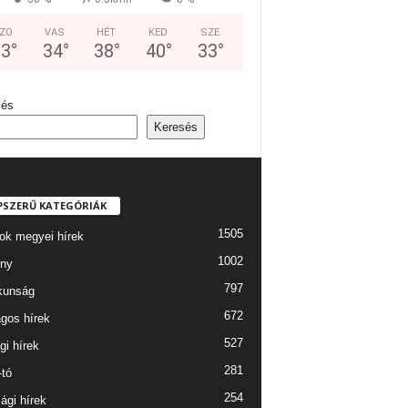
ZO
VAS
HÉT
KED
SZE
33
°
34
°
38
°
40
°
33
°
sés
Keresés
PSZERŰ KATEGÓRIÁK
1505
ok megyei hírek
1002
ny
797
kunság
672
gos hírek
527
gi hírek
281
-tó
254
ági hírek