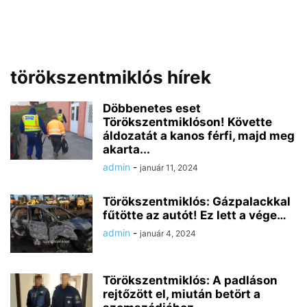
törökszentmiklós hírek
Döbbenetes eset
Törökszentmiklóson! Követte
áldozatát a kanos férfi, majd meg
akarta...
admin
-
január 11, 2024
Törökszentmiklós: Gázpalackkal
fűtötte az autót! Ez lett a vége…
admin
-
január 4, 2024
Törökszentmiklós: A padláson
rejtőzött el, miután betört a