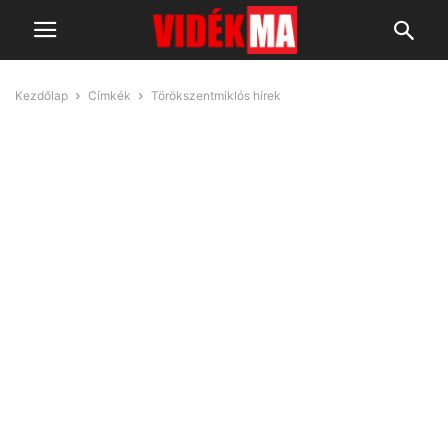
Kezdőlap
Címkék
Törökszentmiklós hírek