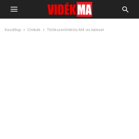
Kezdőlap
Címkék
Törökszentmiklós M4-es baleset