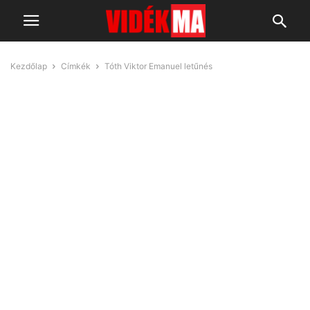
Kezdőlap
Címkék
Tóth Viktor Emanuel letűnés