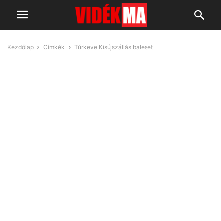
Kezdőlap
Címkék
Túrkeve Kisújszállás baleset