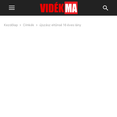
Kezdőlap
Címkék
újszász eltűnsé 16 éves lány