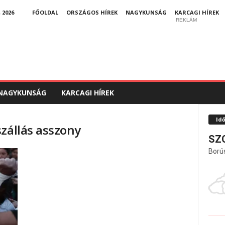
 2026
FŐOLDAL
ORSZÁGOS HÍREK
NAGYKUNSÁG
KARCAGI HÍREK
REKLÁM
NAGYKUNSÁG
KARCAGI HÍREK
Id
zállás asszony
SZ
Ború