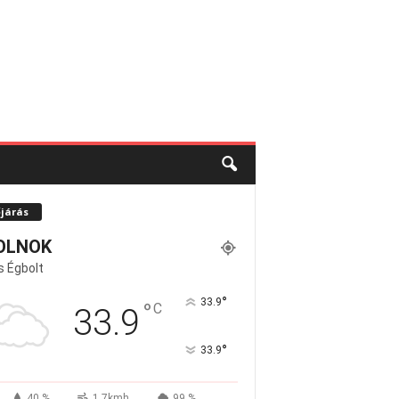
őjárás
OLNOK
s Égbolt
°
33.9
°
C
33.9
°
33.9
40 %
1.7kmh
99 %