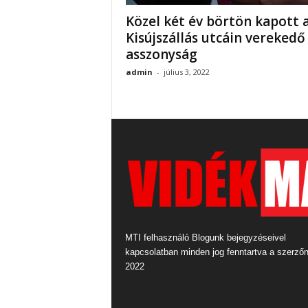
Közel két év börtön kapott 
Kisújszállás utcáin verekedő
asszonyság
admin
-
július 3, 2022
MTI felhasználó Blogunk bejegyzéseivel
kapcsolatban minden jog fenntartva a szerző
2022