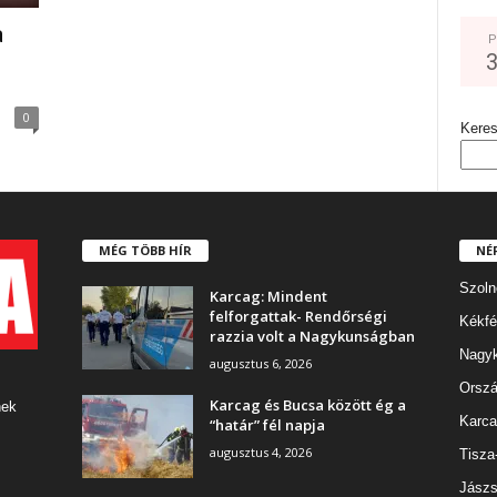
a
P
0
Kere
MÉG TÖBB HÍR
NÉ
Szoln
Karcag: Mindent
felforgattak- Rendőrségi
Kékfé
razzia volt a Nagykunságban
Nagy
augusztus 6, 2026
Orszá
Karcag és Bucsa között ég a
nek
Karca
“határ” fél napja
augusztus 4, 2026
Tisza
Jászs