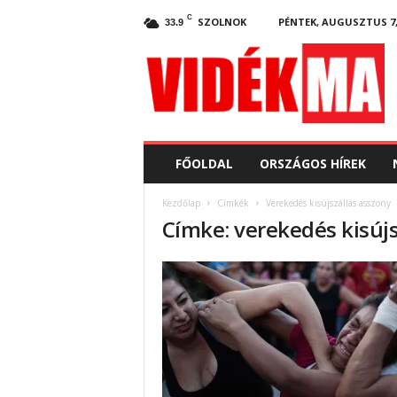
C
SZOLNOK
PÉNTEK, AUGUSZTUS 7,
33.9
V
i
d
e
k
.
m
FŐOLDAL
ORSZÁGOS HÍREK
a
Kezdőlap
Címkék
Verekedés kisújszállás asszony
Címke: verekedés kisújs