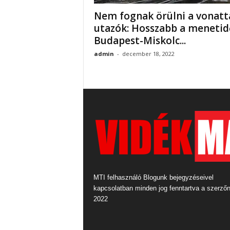
Nem fognak örülni a vonatt
utazók: Hosszabb a menetid
Budapest-Miskolc...
admin
-
december 18, 2022
MTI felhasználó Blogunk bejegyzéseivel
kapcsolatban minden jog fenntartva a szerző
2022