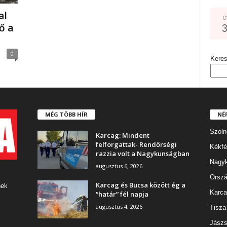
al
C
ő a
0
Kere
MÉG TÖBB HÍR
NÉ
Szoln
Karcag: Mindent
felforgattak- Rendőrségi
Kékfé
razzia volt a Nagykunságban
Nagy
augusztus 6, 2026
Orszá
Karcag és Bucsa között ég a
nek
Karca
“határ” fél napja
augusztus 4, 2026
Tisza
Jászs