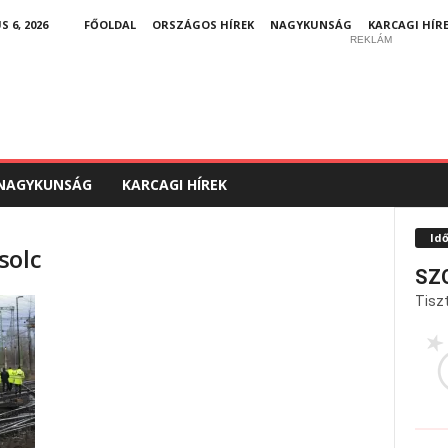
6, 2026
FŐOLDAL
ORSZÁGOS HÍREK
NAGYKUNSÁG
KARCAGI HÍR
REKLÁM
NAGYKUNSÁG
KARCAGI HÍREK
Id
solc
SZ
Tiszt