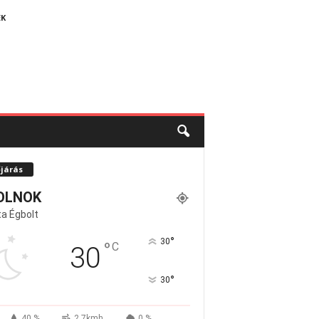
EK
őjárás
OLNOK
a Égbolt
°
30
°
C
30
°
30
40 %
2.7kmh
0 %