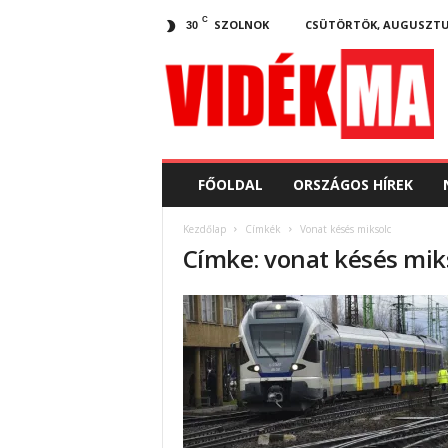
C
SZOLNOK
CSÜTÖRTÖK, AUGUSZTUS 
30
V
i
d
e
k
.
m
FŐOLDAL
ORSZÁGOS HÍREK
a
Kezdőlap
Címkék
Vonat késés miksolc
Címke: vonat késés mik