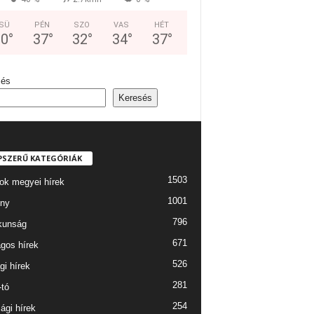
SÜ
PÉN
SZO
VAS
HÉT
30
°
37
°
32
°
34
°
37
°
sés
Keresés
PSZERŰ KATEGÓRIÁK
1503
ok megyei hírek
1001
ny
796
kunság
671
gos hírek
526
gi hírek
281
-tó
254
ági hírek