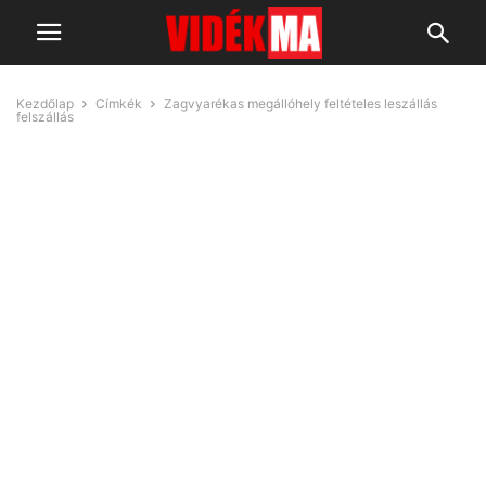
Kezdőlap
Címkék
Zagvyarékas megállóhely feltételes leszállás
felszállás