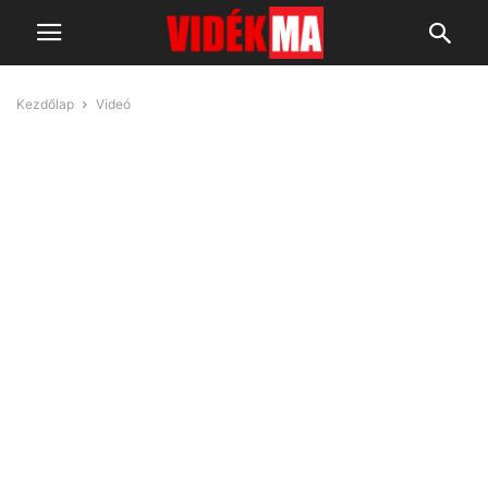
Kezdőlap
Videó