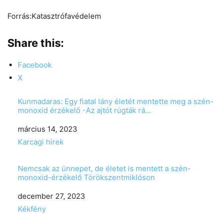
Forrás:Katasztrófavédelem
Share this:
Facebook
X
Kunmadaras: Egy fiatal lány életét mentette meg a szén-
monoxid érzékelő -Az ajtót rúgták rá…
Date
március 14, 2023
In relation to
Karcagi hírek
Nemcsak az ünnepet, de életet is mentett a szén-
monoxid-érzékelő Törökszentmiklóson
Date
december 27, 2023
In relation to
Kékfény