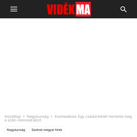
Kezdőlap
Nagykunság
Kunmadaras: Egy család életét mentette meg
a szán-monoxid jelző
Nagykunság
Szolnok megyei hírek