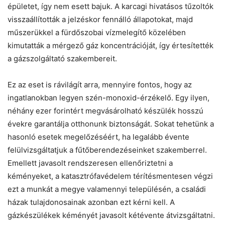
épületet, így nem esett bajuk. A karcagi hivatásos tűzoltók
visszaállították a jelzéskor fennálló állapotokat, majd
műszerükkel a fürdőszobai vízmelegítő közelében
kimutatták a mérgező gáz koncentrációját, így értesítették
a gázszolgáltató szakembereit.
Ez az eset is rávilágít arra, mennyire fontos, hogy az
ingatlanokban legyen szén-monoxid-érzékelő. Egy ilyen,
néhány ezer forintért megvásárolható készülék hosszú
évekre garantálja otthonunk biztonságát. Sokat tehetünk a
hasonló esetek megelőzéséért, ha legalább évente
felülvizsgáltatjuk a fűtőberendezéseinket szakemberrel.
Emellett javasolt rendszeresen ellenőriztetni a
kéményeket, a katasztrófavédelem térítésmentesen végzi
ezt a munkát a megye valamennyi településén, a családi
házak tulajdonosainak azonban ezt kérni kell. A
gázkészülékek kéményét javasolt kétévente átvizsgáltatni.