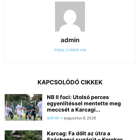
admin
https://videk.ma
KAPCSOLÓDÓ CIKKEK
NB II foci: Utolsó perces
egyenlítéssel mentette meg
meccsét a Karcagi...
admin
-
augusztus 8, 2026
Karcag: Fa dőlt az útra a
Széchenyi sugárút – Kerekes