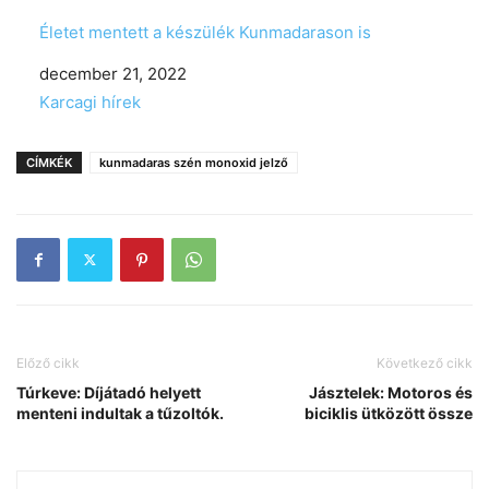
Életet mentett a készülék Kunmadarason is
Date
december 21, 2022
In relation to
Karcagi hírek
CÍMKÉK
kunmadaras szén monoxid jelző
Előző cikk
Következő cikk
Túrkeve: Díjátadó helyett
Jásztelek: Motoros és
menteni indultak a tűzoltók.
biciklis ütközött össze