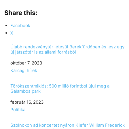
Share this:
Facebook
X
Újabb rendezvénytér létesül Berekfürdőben és lesz egy
új játszótér is az állami forrásból
Date
október 7, 2023
In relation to
Karcagi hírek
Törökszentmiklós: 500 millió forintból újul meg a
Galambos park
Date
február 16, 2023
In relation to
Politika
Szolnokon ad koncertet nyáron Kiefer William Frederick