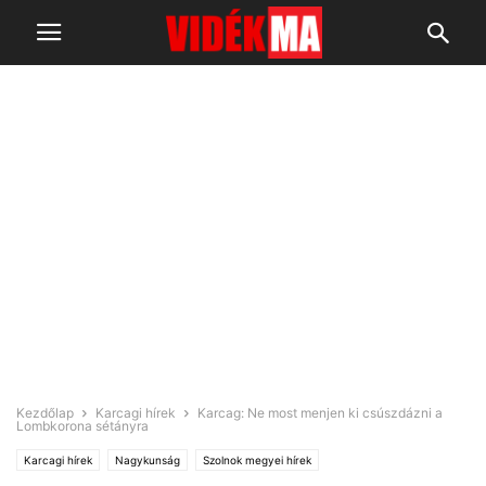
Kezdőlap
Karcagi hírek
Karcag: Ne most menjen ki csúszdázni a
Lombkorona sétányra
Karcagi hírek
Nagykunság
Szolnok megyei hírek