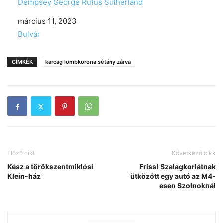
Dempsey George Rufus Sutherland
Date
március 11, 2023
In relation to
Bulvár
CÍMKÉK
karcag lombkorona sétány zárva
Előző cikk
Következő cikk
Kész a törökszentmiklósi
Friss! Szalagkorlátnak
Klein-ház
ütközött egy autó az M4-
esen Szolnoknál