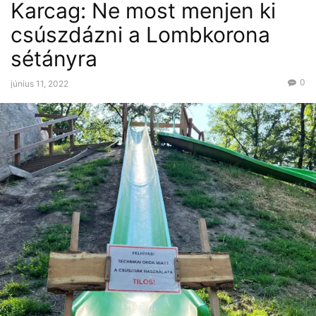
Karcag: Ne most menjen ki
csúszdázni a Lombkorona
sétányra
0
június 11, 2022