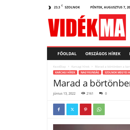
C
SZOLNOK
PÉNTEK, AUGUSZTUS 7, 2
23.3
V
i
d
e
k
.
m
FŐOLDAL
ORSZÁGOS HÍREK
a
Kezdőlap
Karcagi hírek
Marad a börtönben a kar
KARCAGI HÍREK
NAGYKUNSÁG
SZOLNOK MEGYEI H
Marad a börtönben
június 13, 2022
2161
0