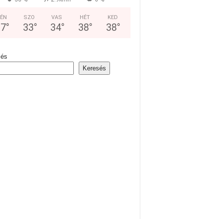
ÉN
SZO
VAS
HÉT
KED
37
°
33
°
34
°
38
°
38
°
sés
Keresés