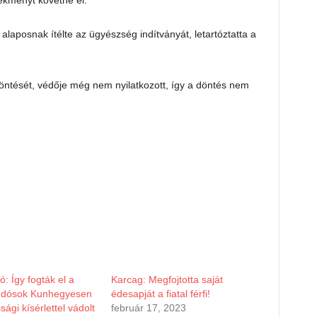
ekményt követne el.
alaposnak ítélte az ügyészség indítványát, letartóztatta a
döntését, védője még nem nyilatkozott, így a döntés nem
eó: Így fogták el a
Karcag: Megfojtotta saját
dósok Kunhegyesen
édesapját a fiatal férfi!
sági kísérlettel vádolt
február 17, 2023