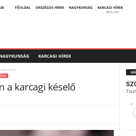
026
FŐOLDAL
ORSZÁGOS HÍREK
NAGYKUNSÁG
KARCAGI HÍREK
REKLÁM
NAGYKUNSÁG
KARCAGI HÍREK
cagi késelő
Idő
ÍREK
 a karcagi késelő
SZ
Tiszt