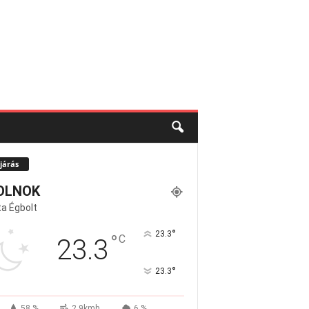
járás
OLNOK
a Égbolt
°
23.3
°
C
23.3
°
23.3
58 %
2.9kmh
6 %