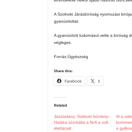
elrendelése nélkül újabb hasonló bűncsel
A Szolnoki Járásbíróság nyomozási bírója 
gyanúsítottat.
A gyanúsított tudomásul vette a bíróság 
végleges.
Forrás:Ügyészség
Share this:
Facebook
X
Related
Jászladány: Sokkoló bűntény-
Itt a vid
Halálra szúrkálta a férfi a volt
komman
élettársát
a gyilkos