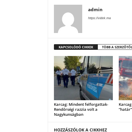
admin
https://videk.ma
KAPCSOLÓDÓ CIKKEK
TÖBB A SZERZŐTŐ
Karcag: Mindent felforgattak-
Karcag 
Rendőrségi razzia volt a
“határ”
Nagykunságban
HOZZÁSZÓLOK A CIKKHEZ