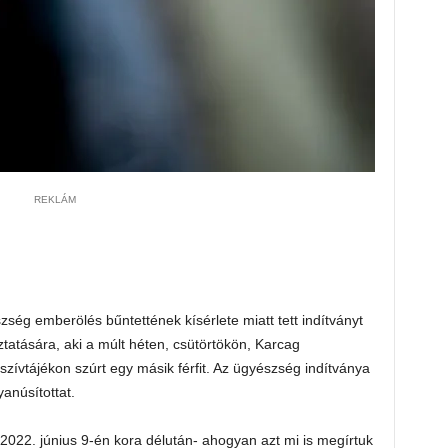
REKLÁM
g emberölés bűntettének kísérlete miatt tett indítványt
ztatására, aki a múlt héten, csütörtökön, Karcag
szívtájékon szúrt egy másik férfit. Az ügyészség indítványa
yanúsítottat.
i 2022. június 9-én kora délután- ahogyan azt mi is megírtuk