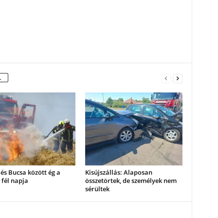
L
és Bucsa között ég a
Kisújszállás: Alaposan
 fél napja
összetörtek, de személyek nem
sérültek