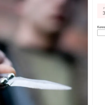
P
Kere