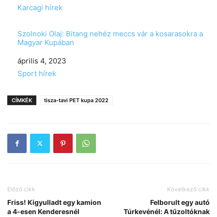
In relation to
Karcagi hírek
Szolnoki Olaj: Bitang nehéz meccs vár a kosarasokra a
Magyar Kupában
Date
április 4, 2023
In relation to
Sport hírek
CÍMKÉK
tisza-tavi PET kupa 2022
Előző cikk
Következő cikk
Friss! Kigyulladt egy kamion
Felborult egy autó
a 4-esen Kenderesnél
Túrkevénél: A tűzoltóknak