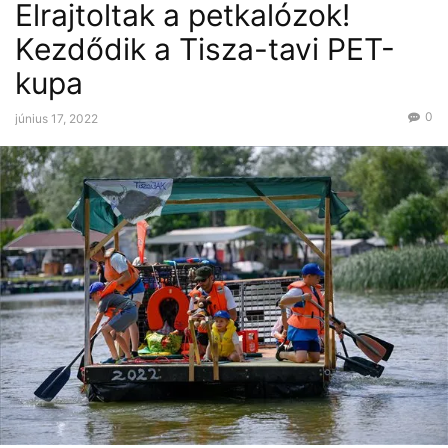
Elrajtoltak a petkalózok!
Kezdődik a Tisza-tavi PET-
kupa
0
június 17, 2022