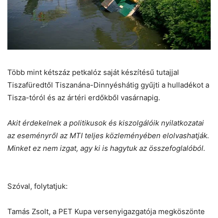
Több mint kétszáz petkalóz saját készítésű tutajjal
Tiszafüredtől Tiszanána-Dinnyéshátig gyűjti a hulladékot a
Tisza-tóról és az ártéri erdőkből vasárnapig.
Akit érdekelnek a politikusok és kiszolgálóik nyilatkozatai
az eseményről az MTI teljes közleményében elolvashatják.
Minket ez nem izgat, agy ki is hagytuk az összefoglalóból.
Szóval, folytatjuk:
Tamás Zsolt, a PET Kupa versenyigazgatója megköszönte