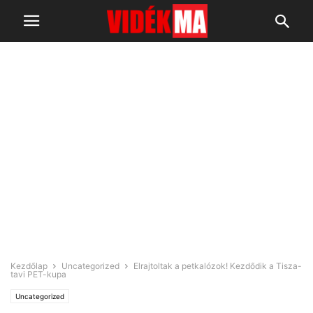
Kezdőlap
Uncategorized
Elrajtoltak a petkalózok! Kezdődik a Tisza-
tavi PET-kupa
Uncategorized