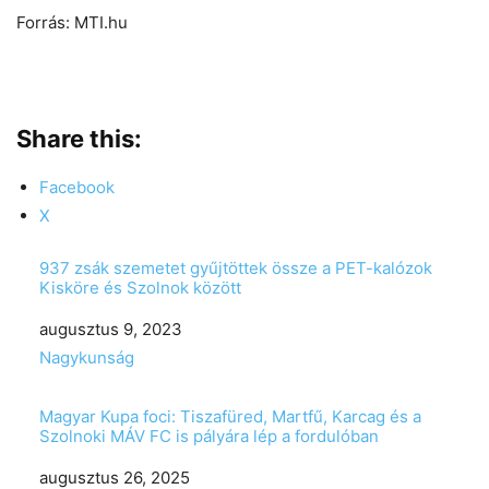
Forrás: MTI.hu
Share this:
Facebook
X
937 zsák szemetet gyűjtöttek össze a PET-kalózok
Kisköre és Szolnok között
Date
augusztus 9, 2023
In relation to
Nagykunság
Magyar Kupa foci: Tiszafüred, Martfű, Karcag és a
Szolnoki MÁV FC is pályára lép a fordulóban
Date
augusztus 26, 2025