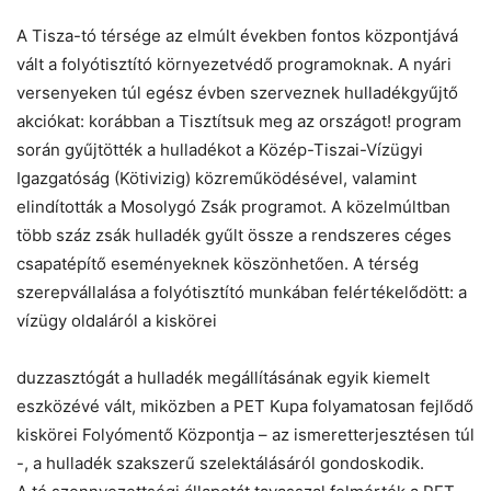
A Tisza-tó térsége az elmúlt években fontos központjává
vált a folyótisztító környezetvédő programoknak. A nyári
versenyeken túl egész évben szerveznek hulladékgyűjtő
akciókat: korábban a Tisztítsuk meg az országot! program
során gyűjtötték a hulladékot a Közép-Tiszai-Vízügyi
Igazgatóság (Kötivizig) közreműködésével, valamint
elindították a Mosolygó Zsák programot. A közelmúltban
több száz zsák hulladék gyűlt össze a rendszeres céges
csapatépítő eseményeknek köszönhetően. A térség
szerepvállalása a folyótisztító munkában felértékelődött: a
vízügy oldaláról a kiskörei
duzzasztógát a hulladék megállításának egyik kiemelt
eszközévé vált, miközben a PET Kupa folyamatosan fejlődő
kiskörei Folyómentő Központja – az ismeretterjesztésen túl
-, a hulladék szakszerű szelektálásáról gondoskodik.