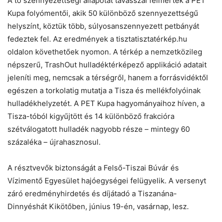
A tó szennyezettségi állapotát tavasszal felmérték a PET
Kupa folyómentői, akik 50 különböző szennyezettségű
helyszínt, köztük több, súlyosanszennyezett petbányát
fedeztek fel. Az eredmények a tisztatisztatérkép.hu
oldalon követhetőek nyomon. A térkép a nemzetközileg
népszerű, TrashOut hulladéktérképező applikáció adatait
jeleníti meg, nemcsak a térségről, hanem a forrásvidéktől
egészen a torkolatig mutatja a Tisza és mellékfolyóinak
hulladékhelyzetét. A PET Kupa hagyományaihoz híven, a
Tisza-tóból kigyűjtött és 14 különböző frakcióra
szétválogatott hulladék nagyobb része – mintegy 60
százaléka – újrahasznosul.
A résztvevők biztonságát a Felső-Tiszai Búvár és
Vízimentő Egyesület hajóegységei felügyelik. A versenyt
záró eredményhirdetés és díjátadó a Tiszanána-
Dinnyéshát Kikötőben, június 19-én, vasárnap, lesz.