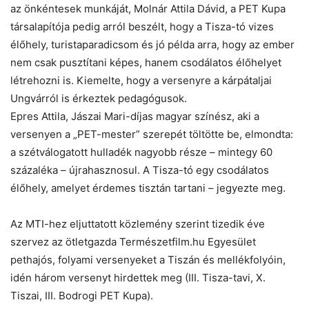
az önkéntesek munkáját, Molnár Attila Dávid, a PET Kupa
társalapítója pedig arról beszélt, hogy a Tisza-tó vizes
élőhely, turistaparadicsom és jó példa arra, hogy az ember
nem csak pusztítani képes, hanem csodálatos élőhelyet
létrehozni is. Kiemelte, hogy a versenyre a kárpátaljai
Ungvárról is érkeztek pedagógusok.
Epres Attila, Jászai Mari-díjas magyar színész, aki a
versenyen a „PET-mester” szerepét töltötte be, elmondta:
a szétválogatott hulladék nagyobb része – mintegy 60
százaléka – újrahasznosul. A Tisza-tó egy csodálatos
élőhely, amelyet érdemes tisztán tartani – jegyezte meg.
Az MTI-hez eljuttatott közlemény szerint tizedik éve
szervez az ötletgazda Természetfilm.hu Egyesület
pethajós, folyami versenyeket a Tiszán és mellékfolyóin,
idén három versenyt hirdettek meg (III. Tisza-tavi, X.
Tiszai, III. Bodrogi PET Kupa).