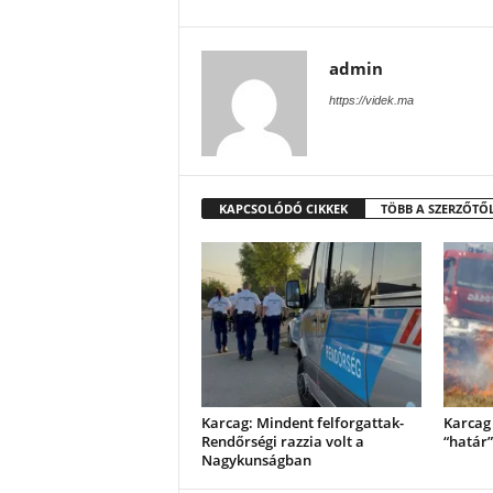
admin
https://videk.ma
KAPCSOLÓDÓ CIKKEK
TÖBB A SZERZŐTŐ
Karcag: Mindent felforgattak-
Karcag 
Rendőrségi razzia volt a
“határ”
Nagykunságban