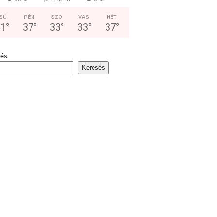
SÜ
PÉN
SZO
VAS
HÉT
41
°
37
°
33
°
33
°
37
°
sés
Keresés