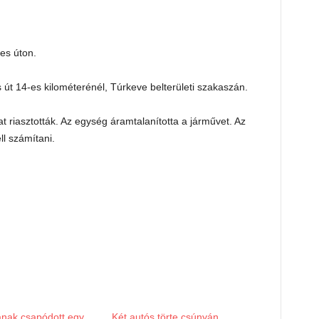
es úton.
út 14-es kilométerénél, Túrkeve belterületi szakaszán.
t riasztották. Az egység áramtalanította a járművet. Az
ll számítani.
ának csapódott egy
Két autós törte csúnyán