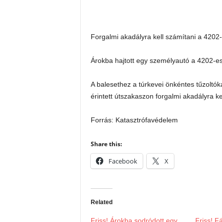
Forgalmi akadályra kell számítani a 4202-
Árokba hajtott egy személyautó a 4202-es 
A balesethez a túrkevei önkéntes tűzoltóka
érintett útszakaszon forgalmi akadályra ke
Forrás: Katasztrófavédelem
Share this:
Facebook
X
Related
Friss! Árokba sodródott egy
Friss! F