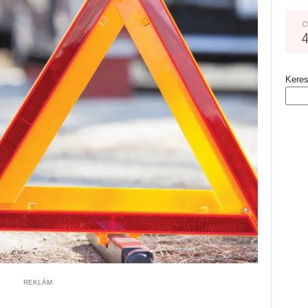
C
Kere
REKLÁM