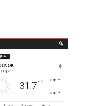
járás
OLNOK
a Égbolt
°
31.7
°
C
31.7
°
31.7
36 %
1.4kmh
0 %