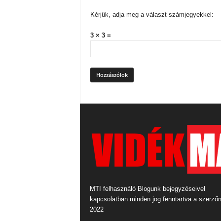
Kérjük, adja meg a választ számjegyekkel:
3 × 3 =
MTI felhasználó Blogunk bejegyzéseivel
kapcsolatban minden jog fenntartva a szerző
2022