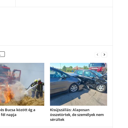
L
és Bucsa között ég a
Kisújszállás: Alaposan
 fél napja
összetörtek, de személyek nem
sérültek