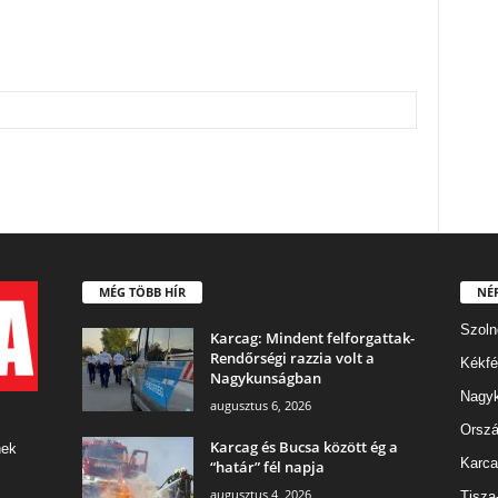
MÉG TÖBB HÍR
NÉ
Szoln
Karcag: Mindent felforgattak-
Rendőrségi razzia volt a
Kékfé
Nagykunságban
Nagy
augusztus 6, 2026
Orszá
Karcag és Bucsa között ég a
nek
Karca
“határ” fél napja
augusztus 4, 2026
Tisza