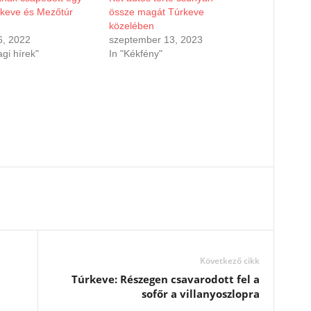
rkeve és Mezőtúr
össze magát Túrkeve
közelében
6, 2022
szeptember 13, 2023
agi hírek"
In "Kékfény"
Következő cikk
Túrkeve: Részegen csavarodott fel a
n
sofőr a villanyoszlopra