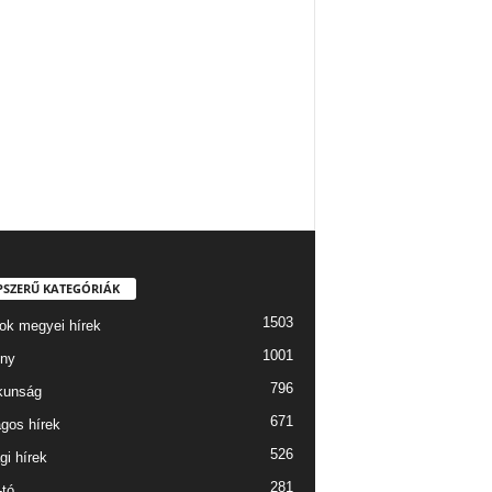
PSZERŰ KATEGÓRIÁK
1503
ok megyei hírek
1001
ny
796
kunság
671
gos hírek
526
gi hírek
281
-tó