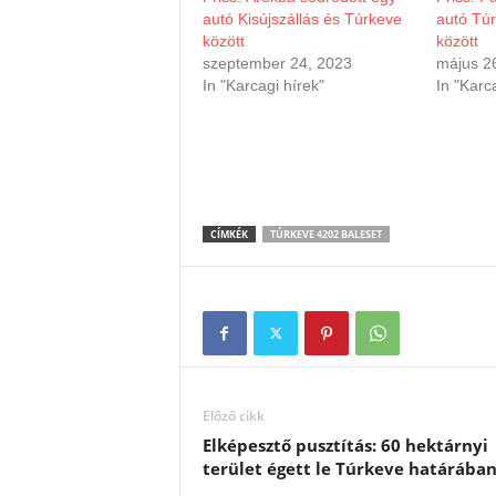
autó Kisújszállás és Túrkeve
autó Tú
között
között
szeptember 24, 2023
május 2
In "Karcagi hírek"
In "Karc
CÍMKÉK
TÚRKEVE 4202 BALESET
Előző cikk
Elképesztő pusztítás: 60 hektárnyi
terület égett le Túrkeve határába