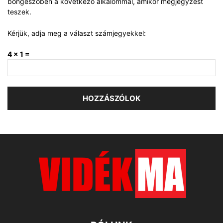
böngészőben a következő alkalommal, amikor megjegyzést
teszek.
Kérjük, adja meg a választ számjegyekkel:
4 × 1 =