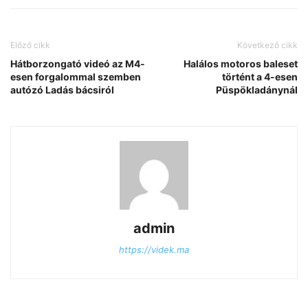
Előző cikk
Következő cikk
Hátborzongató videó az M4-
Halálos motoros baleset
esen forgalommal szemben
történt a 4-esen
autózó Ladás bácsiról
Püspökladánynál
admin
https://videk.ma