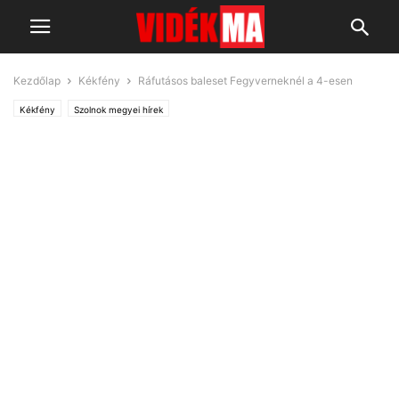
Kezdőlap
Kékfény
Ráfutásos baleset Fegyverneknél a 4-esen
Kékfény
Szolnok megyei hírek