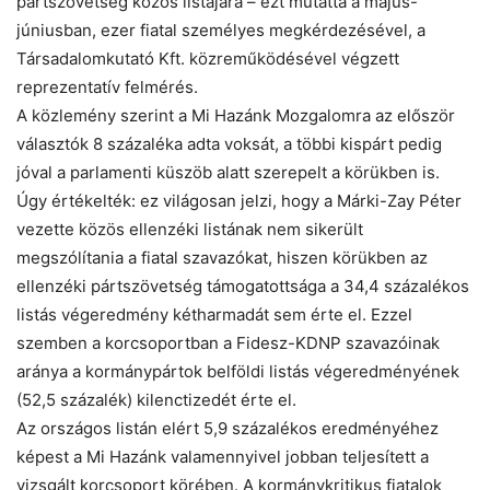
pártszövetség közös listájára – ezt mutatta a május-
júniusban, ezer fiatal személyes megkérdezésével, a
Társadalomkutató Kft. közreműködésével végzett
reprezentatív felmérés.
A közlemény szerint a Mi Hazánk Mozgalomra az először
választók 8 százaléka adta voksát, a többi kispárt pedig
jóval a parlamenti küszöb alatt szerepelt a körükben is.
Úgy értékelték: ez világosan jelzi, hogy a Márki-Zay Péter
vezette közös ellenzéki listának nem sikerült
megszólítania a fiatal szavazókat, hiszen körükben az
ellenzéki pártszövetség támogatottsága a 34,4 százalékos
listás végeredmény kétharmadát sem érte el. Ezzel
szemben a korcsoportban a Fidesz-KDNP szavazóinak
aránya a kormánypártok belföldi listás végeredményének
(52,5 százalék) kilenctizedét érte el.
Az országos listán elért 5,9 százalékos eredményéhez
képest a Mi Hazánk valamennyivel jobban teljesített a
vizsgált korcsoport körében. A kormánykritikus fiatalok