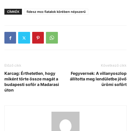
CÍMKÉK
fidesz mcc fiatalok körében népszerű
Előző cikk
Következő cikk
Karcag: Érthetetlen, hogy
Fegyvernek: A villanyoszlop
miként törte össze magát a
állította meg lendületbe jövő
budapesti sofőr a Madarasi
ürömi sofőrt
úton