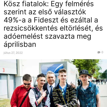
Kösz fiatalok: Egy felmérés
szerint az első választók
49%-a a Fideszt és ezáltal a
rezsicsökkentés eltörlését, és
adóemelést szavazta meg
áprilisban
0
július 27, 2022