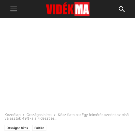
Kezdőlap
Országos hírek
Kösz fiatalok: Egy felmérés szerint az első
választók 49%-a a Fideszt és...
Országos hírek
Politika