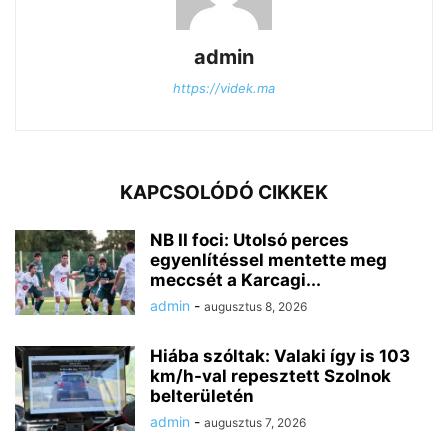
admin
https://videk.ma
KAPCSOLÓDÓ CIKKEK
NB II foci: Utolsó perces
egyenlítéssel mentette meg
meccsét a Karcagi...
admin
-
augusztus 8, 2026
Hiába szóltak: Valaki így is 103
km/h-val repesztett Szolnok
belterületén
admin
-
augusztus 7, 2026