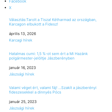
Facebook
X
Választás:Tarolt a Tisza! Kétharmad az országban,
Karcagon elbukott a Fidesz!
Date
április 13, 2026
In relation to
Karcagi hírek
Hatalmas cumi: 1,5 %-ot sem ért a Mi Hazánk
polgármester-jelöltje Jászberényben
Date
január 16, 2023
In relation to
Jászsági hírek
Valami véget ért, valami fáj! …Szakít a jászberényi
fideszesekkel a dinnyés Pócs
Date
január 25, 2023
In relation to
Jászsági hírek