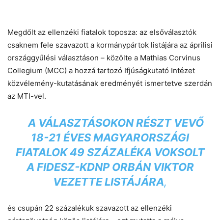
Megdőlt az ellenzéki fiatalok toposza: az elsőválasztók
csaknem fele szavazott a kormánypártok listájára az áprilisi
országgyűlési választáson – közölte a Mathias Corvinus
Collegium (MCC) a hozzá tartozó Ifjúságkutató Intézet
közvélemény-kutatásának eredményét ismertetve szerdán
az MTI-vel.
A VÁLASZTÁSOKON RÉSZT VEVŐ
18-21 ÉVES MAGYARORSZÁGI
FIATALOK 49 SZÁZALÉKA VOKSOLT
A FIDESZ-KDNP ORBÁN VIKTOR
VEZETTE LISTÁJÁRA
,
és csupán 22 százalékuk szavazott az ellenzéki