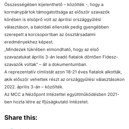
Összességében kijelenthető – közölték -, hogy a
kormánypártok támogatottsága az először szavazók
körében is elsöprő volt az áprilisi országgyűlési
választáson, a baloldali ellenzék pedig gyengébben
szerepelt a korcsoportban az össztársadalmi
eredményekhez képest.
„Mindezek tükrében elmondható, hogy az első
szavazatukat április 3-án leadó fiatalok döntően Fidesz-
szavazók voltak” – áll a dokumentumban.
A reprezentatív címlistát azon 18-21 éves fiatalok alkották,
akik először vehettek részt az országgyűlési választásokon
2022. április 3-án – közölték.
Az MCC a Nézőpont Intézettel együttműködésben 2021-
ben hozta létre az Ifjúságkutató Intézetet.
Share this: