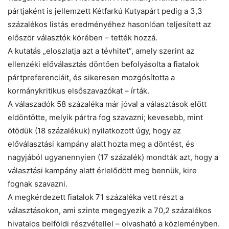
pártjaként is jellemzett Kétfarkú Kutyapárt pedig a 3,3
százalékos listás eredményéhez hasonlóan teljesített az
először választók körében – tették hozzá.
A kutatás „eloszlatja azt a tévhitet”, amely szerint az
ellenzéki előválasztás döntően befolyásolta a fiatalok
pártpreferenciáit, és sikeresen mozgósította a
kormánykritikus elsőszavazókat – írták.
A válaszadók 58 százaléka már jóval a választások előtt
eldöntötte, melyik pártra fog szavazni; kevesebb, mint
ötödük (18 százalékuk) nyilatkozott úgy, hogy az
előválasztási kampány alatt hozta meg a döntést, és
nagyjából ugyanennyien (17 százalék) mondták azt, hogy a
választási kampány alatt érlelődött meg bennük, kire
fognak szavazni.
A megkérdezett fiatalok 71 százaléka vett részt a
választásokon, ami szinte megegyezik a 70,2 százalékos
hivatalos belföldi részvétellel – olvasható a közleményben.