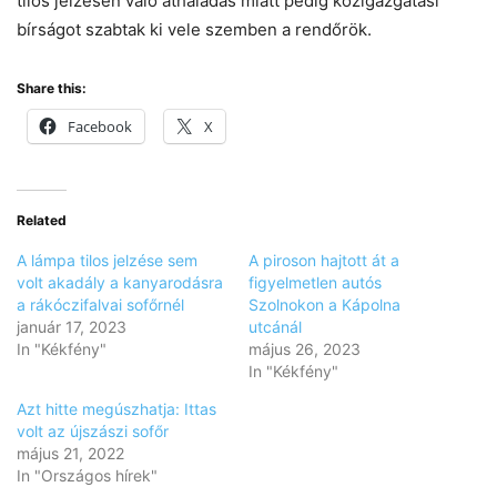
tilos jelzésen való áthaladás miatt pedig közigazgatási
bírságot szabtak ki vele szemben a rendőrök.
Share this:
Facebook
X
Related
A lámpa tilos jelzése sem
A piroson hajtott át a
volt akadály a kanyarodásra
figyelmetlen autós
a rákóczifalvai sofőrnél
Szolnokon a Kápolna
január 17, 2023
utcánál
In "Kékfény"
május 26, 2023
In "Kékfény"
Azt hitte megúszhatja: Ittas
volt az újszászi sofőr
május 21, 2022
In "Országos hírek"