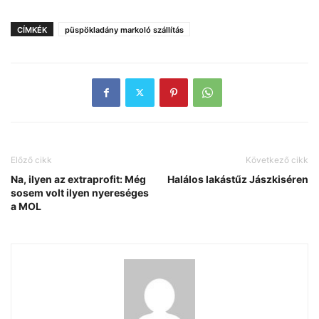
CÍMKÉK
püspökladány markoló szállítás
Előző cikk
Következő cikk
Na, ilyen az extraprofit: Még
Halálos lakástűz Jászkiséren
sosem volt ilyen nyereséges
a MOL