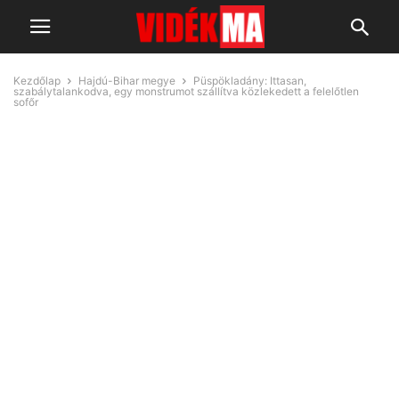
Kezdőlap
Hajdú-Bihar megye
Püspökladány: Ittasan,
szabálytalankodva, egy monstrumot szállítva közlekedett a felelőtlen
sofőr