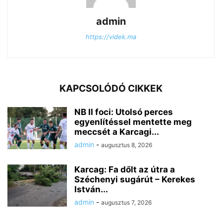
admin
https://videk.ma
KAPCSOLÓDÓ CIKKEK
NB II foci: Utolsó perces
egyenlítéssel mentette meg
meccsét a Karcagi...
admin
-
augusztus 8, 2026
Karcag: Fa dőlt az útra a
Széchenyi sugárút – Kerekes
István...
admin
-
augusztus 7, 2026