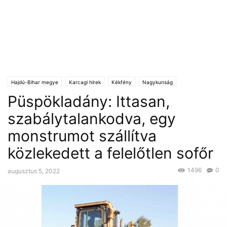
Hajdú-Bihar megye
Karcagi hírek
Kékfény
Nagykunság
Püspökladány: Ittasan,
szabálytalankodva, egy
monstrumot szállítva
közlekedett a felelőtlen sofőr
1496
0
augusztus 5, 2022