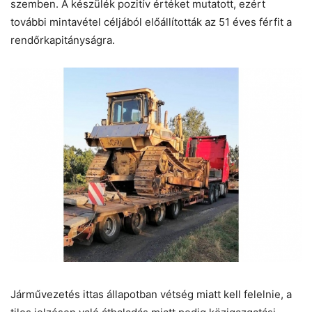
szemben. A készülék pozitív értéket mutatott, ezért
további mintavétel céljából előállították az 51 éves férfit a
rendőrkapitányságra.
Járművezetés ittas állapotban vétség miatt kell felelnie, a