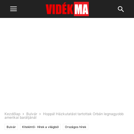
Kezdőlap
Bulvár
Hoppá! Házkutatást tartottak Orbán legnagyobb
amerikai barátjánál
Bulvár
Kitekintő- Hírek a világból
Országos hírek