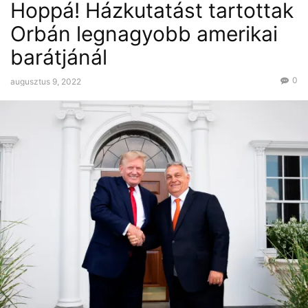
Hoppá! Házkutatást tartottak
Orbán legnagyobb amerikai
barátjánál
0
augusztus 9, 2022