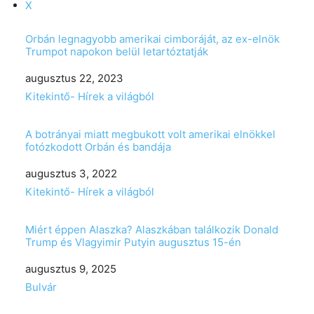
X
Orbán legnagyobb amerikai cimboráját, az ex-elnök
Trumpot napokon belül letartóztatják
Date
augusztus 22, 2023
In relation to
Kitekintő- Hírek a világból
A botrányai miatt megbukott volt amerikai elnökkel
fotózkodott Orbán és bandája
Date
augusztus 3, 2022
In relation to
Kitekintő- Hírek a világból
Miért éppen Alaszka? Alaszkában találkozik Donald
Trump és Vlagyimir Putyin augusztus 15-én
Date
augusztus 9, 2025
In relation to
Bulvár