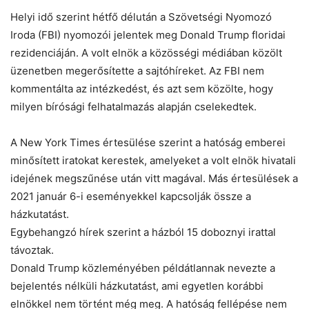
Helyi idő szerint hétfő délután a Szövetségi Nyomozó
Iroda (FBI) nyomozói jelentek meg Donald Trump floridai
rezidenciáján. A volt elnök a közösségi médiában közölt
üzenetben megerősítette a sajtóhíreket. Az FBI nem
kommentálta az intézkedést, és azt sem közölte, hogy
milyen bírósági felhatalmazás alapján cselekedtek.
A New York Times értesülése szerint a hatóság emberei
minősített iratokat kerestek, amelyeket a volt elnök hivatali
idejének megszűnése után vitt magával. Más értesülések a
2021 január 6-i eseményekkel kapcsolják össze a
házkutatást.
Egybehangzó hírek szerint a házból 15 doboznyi irattal
távoztak.
Donald Trump közleményében példátlannak nevezte a
bejelentés nélküli házkutatást, ami egyetlen korábbi
elnökkel nem történt még meg. A hatóság fellépése nem