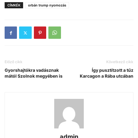
CÍMKÉK
orbán trump nyomozás
Előző cikk
Következő cikk
Gyorshajtókra vadásznak
Így pusztítzott a tűz
mától Szolnok megyében is
Karcagon a Rába utcában
admin