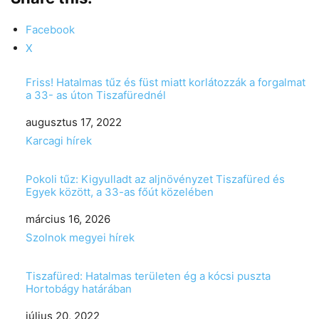
Facebook
X
Friss! Hatalmas tűz és füst miatt korlátozzák a forgalmat
a 33- as úton Tiszafürednél
Date
augusztus 17, 2022
In relation to
Karcagi hírek
Pokoli tűz: Kigyulladt az aljnövényzet Tiszafüred és
Egyek között, a 33-as főút közelében
Date
március 16, 2026
In relation to
Szolnok megyei hírek
Tiszafüred: Hatalmas területen ég a kócsi puszta
Hortobágy határában
Date
július 20, 2022