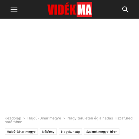
Kezdőlap
Hajdú-Bihar megye
Nagy területen ég a nádas Tiszafüred
határában
Hajdú-Bihar megye
Kékfény
Nagykunság
Szolnok megyei hírek