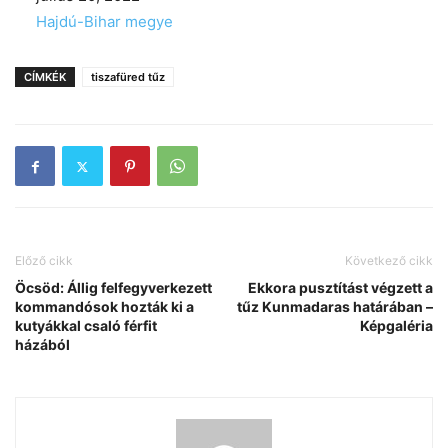
In relation to
Hajdú-Bihar megye
CÍMKÉK
tiszafüred tűz
Előző cikk
Következő cikk
Öcsöd: Állig felfegyverkezett
Ekkora pusztítást végzett a
kommandósok hozták ki a
tűz Kunmadaras határában –
kutyákkal csaló férfit
Képgaléria
házából