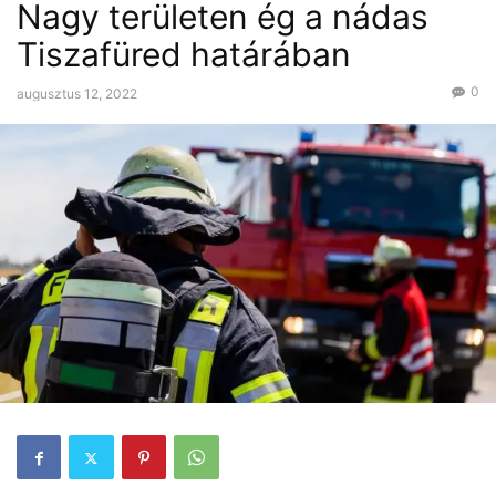
Nagy területen ég a nádas
Tisza-tó
Tiszafüred határában
0
augusztus 12, 2022