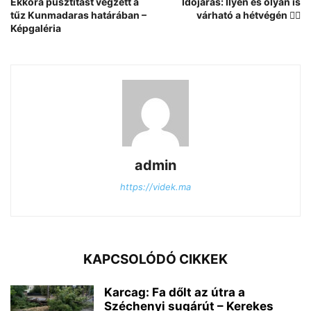
Ekkora pusztítást végzett a
Időjárás: Ilyen és olyan is
tűz Kunmadaras határában –
várható a hétvégén 🤷‍♂️
Képgaléria
admin
https://videk.ma
KAPCSOLÓDÓ CIKKEK
Karcag: Fa dőlt az útra a
Széchenyi sugárút – Kerekes