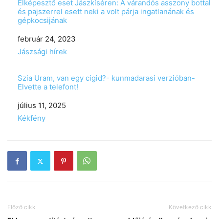
Elképesztő eset Jászkíséren: A várandós asszony bottal
és pajszerrel esett neki a volt párja ingatlanának és
gépkocsijának
Date
február 24, 2023
In relation to
Jászsági hírek
Szia Uram, van egy cigid?- kunmadarasi verzióban-
Elvette a telefont!
Date
július 11, 2025
In relation to
Kékfény
Előző cikk
Következő cikk