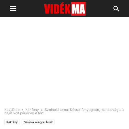
Kezdőlap
Kékfény
Szolnoki terror: Késsel fenyegette, majd levágta a
haját volt párjának a férfi
Kékfény
Szolnok megyei hírek