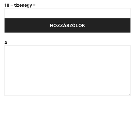
18 − tizenegy =
Δ