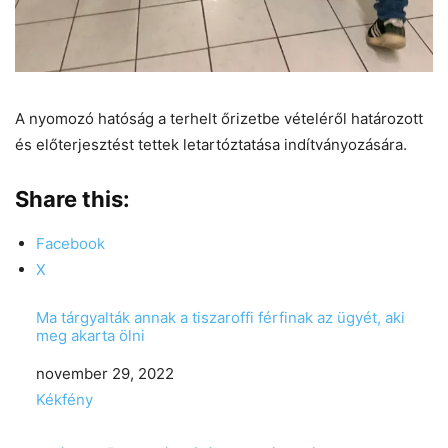
A nyomozó hatóság a terhelt őrizetbe vételéről határozott
és előterjesztést tettek letartóztatása indítványozására.
Share this:
Facebook
X
Ma tárgyalták annak a tiszaroffi férfinak az ügyét, aki
meg akarta ölni
Date
november 29, 2022
In relation to
Kékfény