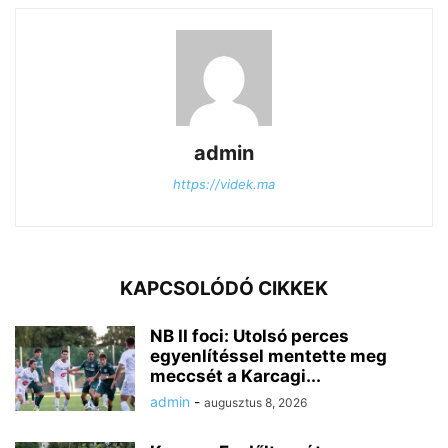
admin
https://videk.ma
KAPCSOLÓDÓ CIKKEK
NB II foci: Utolsó perces
egyenlítéssel mentette meg
meccsét a Karcagi...
admin
-
augusztus 8, 2026