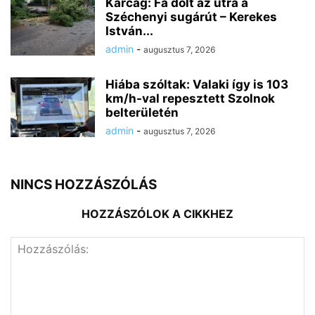
Karcag: Fa dőlt az útra a
Széchenyi sugárút – Kerekes
István...
admin
-
augusztus 7, 2026
Hiába szóltak: Valaki így is 103
km/h-val repesztett Szolnok
belterületén
admin
-
augusztus 7, 2026
NINCS HOZZÁSZÓLÁS
HOZZÁSZÓLOK A CIKKHEZ