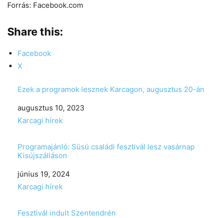
Forrás: Facebook.com
Share this:
Facebook
X
Ezek a programok lesznek Karcagon, augusztus 20-án
Date
augusztus 10, 2023
In relation to
Karcagi hírek
Programajánló: Süsü családi fesztivál lesz vasárnap
Kisújszálláson
Date
június 19, 2024
In relation to
Karcagi hírek
Fesztivál indult Szentendrén