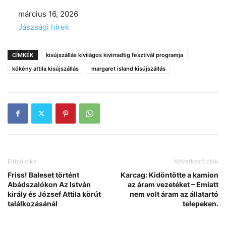
Date
március 16, 2026
In relation to
Jászsági hírek
CÍMKÉK
kisújszállás kivilágos kivirradtig fesztivál programja
kökény attila kisújszállás
margaret island kisújszállás
Előző cikk
Következő cikk
Friss! Baleset történt
Karcag: Kidöntötte a kamion
Abádszalókon Az István
az áram vezetéket – Emiatt
király és József Attila körút
nem volt áram az állatartó
találkozásánál
telepeken.