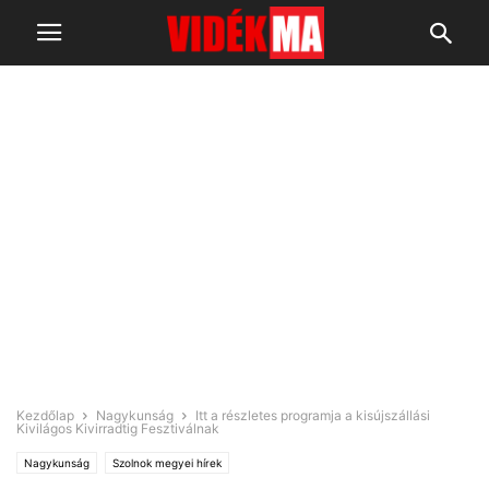
Kezdőlap
Nagykunság
Itt a részletes programja a kisújszállási
Kivilágos Kivirradtig Fesztiválnak
Nagykunság
Szolnok megyei hírek