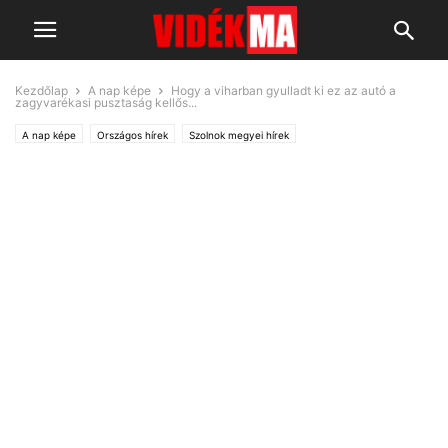
Kezdőlap
A nap képe
Hogy a viharban gyulladt ki ez az autó a
zagyvarékasi pusztaság kellős...
A nap képe
Országos hírek
Szolnok megyei hírek