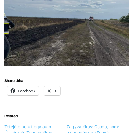
Share this:
Facebook
X
Related
Tetejére borult egy autó
Zagyvarékas: Csoda, hogy
Újszász és Zagyvarékas
ezt megúszta könnyű