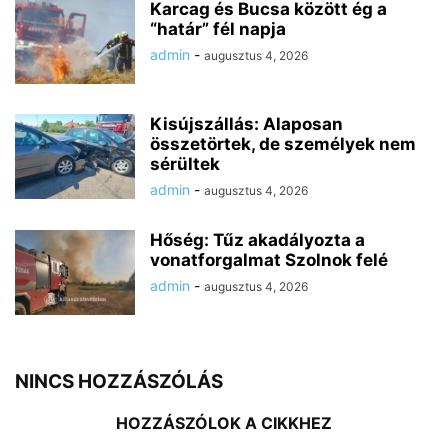
Karcag és Bucsa között ég a
“határ” fél napja
admin
-
augusztus 4, 2026
Kisújszállás: Alaposan
összetörtek, de személyek nem
sérültek
admin
-
augusztus 4, 2026
Hőség: Tűz akadályozta a
vonatforgalmat Szolnok felé
admin
-
augusztus 4, 2026
NINCS HOZZÁSZÓLÁS
HOZZÁSZÓLOK A CIKKHEZ