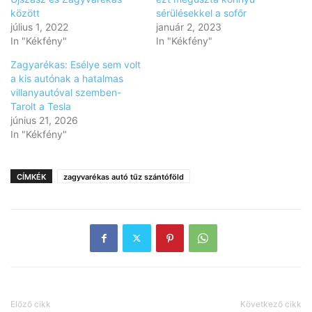
között
sérülésekkel a sofőr
július 1, 2022
január 2, 2023
In "Kékfény"
In "Kékfény"
Zagyarékas: Esélye sem volt
a kis autónak a hatalmas
villanyautóval szemben-
Tarolt a Tesla
június 21, 2026
In "Kékfény"
CÍMKÉK
zagyvarékas autó tűz szántóföld
Előző cikk
Következő cikk