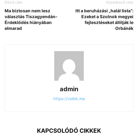
Előző cikk
Következő cikk
Ma biztosan nem lesz
Itt a beruházási „halál lista”:
választás Tiszagyendán-
Ezeket a Szolnok megyei
Érdeklődés hiányában
fejlesztéseket állítják le
elmarad
Orbánék
admin
https://videk.ma
KAPCSOLÓDÓ CIKKEK