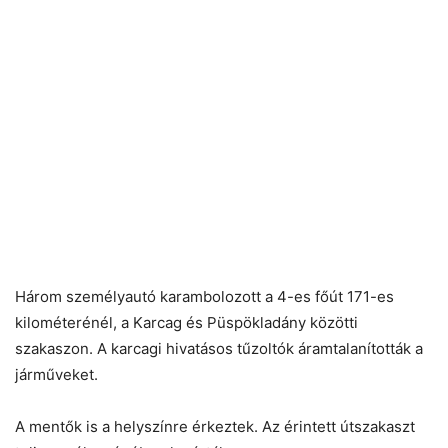
Három személyautó karambolozott a 4-es főút 171-es
kilométerénél, a Karcag és Püspökladány közötti
szakaszon. A karcagi hivatásos tűzoltók áramtalanították a
járműveket.
A mentők is a helyszínre érkeztek. Az érintett útszakaszt