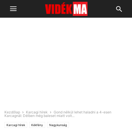
Kezdőlap
Karcagi hírek
Gond nélkül lehet haladni a 4-esen
Karcagnál: Délben még baleset miatt volt...
Karcagi hírek
Kékfény
Nagykunság