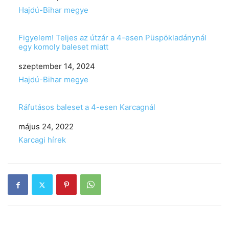
In relation to
Hajdú-Bihar megye
Figyelem! Teljes az útzár a 4-esen Püspökladánynál
egy komoly baleset miatt
Date
szeptember 14, 2024
In relation to
Hajdú-Bihar megye
Ráfutásos baleset a 4-esen Karcagnál
Date
május 24, 2022
In relation to
Karcagi hírek