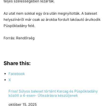
teljes szélességében lezárták.
Az utat nem sokkal egy óra után megnyitották. A baleset
helyszínéről már csak az árokba fordult lakóautó árulkodik
Püspökladány felé.
Forrás: Rendőrség
Share this:
Facebook
X
Friss! Súlyos baleset történt Karcag és Püspökladány
között a 4-esen- Útlezárásra készüljenek
Date
október 15, 2025