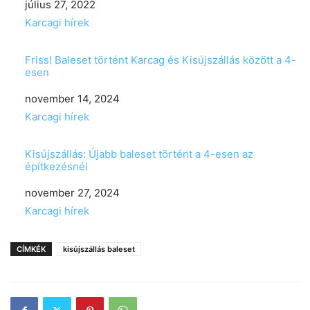
Date
július 27, 2022
In relation to
Karcagi hírek
Friss! Baleset történt Karcag és Kisújszállás között a 4-
esen
Date
november 14, 2024
In relation to
Karcagi hírek
Kisújszállás: Újabb baleset történt a 4-esen az
építkezésnél
Date
november 27, 2024
In relation to
Karcagi hírek
CÍMKÉK
kisújszállás baleset