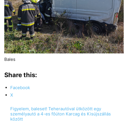
Bales
Share this:
Facebook
X
Figyelem, baleset! Teherautóval ütközött egy
személyautó a 4-es főúton Karcag és Kisújszállás
között