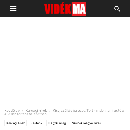
Kezdőlap
Karcagi hírek
Kisújszállás baleset: Tört minden, ami autó a
4-esen történt balesetben
Karcagi hírek
Kékfény
Nagykunság
Szolnok megyei hírek