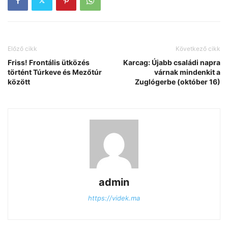
Előző cikk
Következő cikk
Friss! Frontális ütközés
Karcag: Újabb családi napra
történt Túrkeve és Mezőtúr
várnak mindenkit a
között
Zuglógerbe (október 16)
admin
https://videk.ma