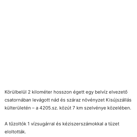
Körülbelül 2 kilométer hosszon égett egy belvíz elvezető
csatornában levágott nád és száraz növényzet Kisújszállás
külterületén – a 4205.sz. közút 7 km szelvénye közelében.
A tűzoltók 1 vízsugárral és kéziszerszámokkal a tüzet
eloltották.