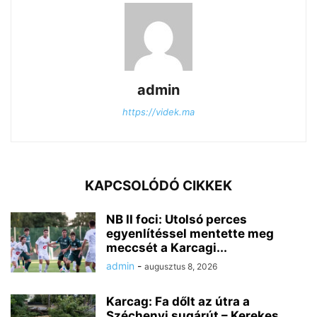
admin
https://videk.ma
KAPCSOLÓDÓ CIKKEK
NB II foci: Utolsó perces
egyenlítéssel mentette meg
meccsét a Karcagi...
admin
-
augusztus 8, 2026
Karcag: Fa dőlt az útra a
Széchenyi sugárút – Kerekes