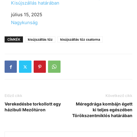
Kisújszállás határában
Date
július 15, 2025
In relation to
Nagykunság
CÍMKÉK
kisújszállás tűz
kisújszállás tűz csatorna
Előző cikk
Következő cikk
Verekedésbe torkollott egy
Méregdrága kombájn égett
házibuli Mezőtúron
ki teljes egészében
Törökszentmiklós határában