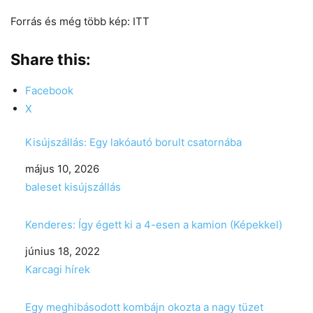
Forrás és még több kép: ITT
Share this:
Facebook
X
Kisújszállás: Egy lakóautó borult csatornába
Date
május 10, 2026
In relation to
baleset kisújszállás
Kenderes: Így égett ki a 4-esen a kamion (Képekkel)
Date
június 18, 2022
In relation to
Karcagi hírek
Egy meghibásodott kombájn okozta a nagy tüzet