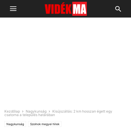
Kezdőlap
Nagykunság
Kisújszállás: 2 km hosszan égett egy
csatorna a település határában
Nagykunság
Szolnok megyei hírek