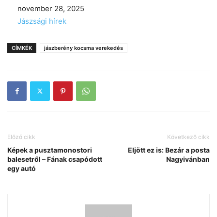
Date
november 28, 2025
In relation to
Jászsági hírek
CÍMKÉK
jászberény kocsma verekedés
Előző cikk
Következő cikk
Képek a pusztamonostori
Eljött ez is: Bezár a posta
balesetről – Fának csapódott
Nagyivánban
egy autó