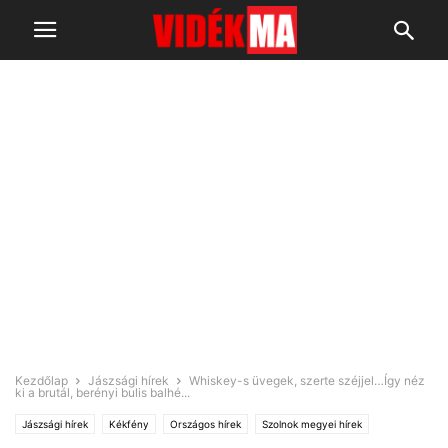
Kezdőlap
Jászsági hírek
Whiskey-s üvegek, szerte széjjel…Így néz
ki a brutál, berényi bulis balhé...
Jászsági hírek
Kékfény
Országos hírek
Szolnok megyei hírek