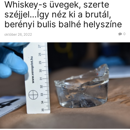
Whiskey-s üvegek, szerte
széjjel…Így néz ki a brutál,
berényi bulis balhé helyszíne
0
október 26, 2022