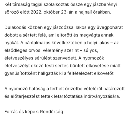
Két társaság tagjai szólalkoztak össze egy jászberényi
söröző előtt 2022. október 23-án a hajnali órákban.
Dulakodás közben egy jászdózsai lakos egy üvegpoharat
dobott a sértett felé, ami eltörött és megvágta annak
nyakát. A bántalmazás következtében a helyi lakos – az
elsődleges orvosi vélemény szerint – súlyos,
életveszélyes sérülést szenvedett. A nyomozók
életveszélyt okozó testi sértés bűntett elkövetése miatt
gyanúsítottként hallgatták ki a feltételezett elkövetőt.
A nyomozó hatóság a terhelt őrizetbe vételéről határozott
és előterjesztést tettek letartóztatása indítványozására.
Forrás és képek: Rendőrség