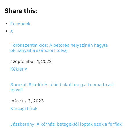
Share this:
Facebook
X
Törökszentmiklós: A betörés helyszínén hagyta
okmányait a szétszort tolvaj
Date
szeptember 4, 2022
In relation to
Kékfény
Sorozat: 8 betörés után bukott meg a kunmadarasi
tolvaj!
Date
március 3, 2023
In relation to
Karcagi hírek
Jászberény: A kórházi betegektől loptak ezek a férfiak!