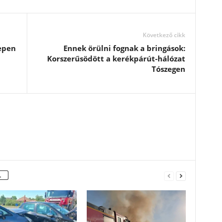
Következő cikk
lepen
Ennek örülni fognak a bringások:
Korszerűsödött a kerékpárút-hálózat
Tószegen
L