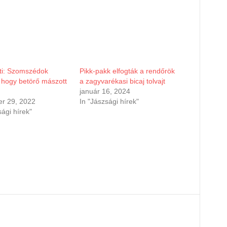
ti: Szomszédok
Pikk-pakk elfogták a rendőrök
, hogy betörő mászott
a zagyvarékasi bicaj tolvajt
január 16, 2024
r 29, 2022
In "Jászsági hírek"
sági hírek"