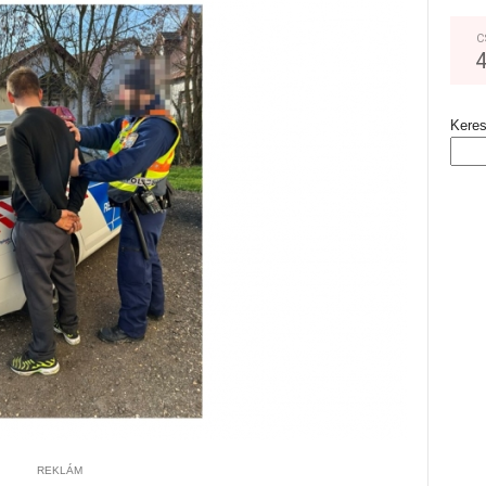
C
Kere
REKLÁM