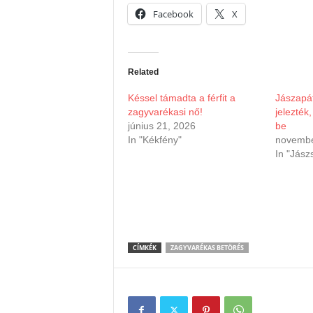
Facebook
X
Related
Késsel támadta a férfit a
Jászapá
zagyvarékasi nő!
jelezték
június 21, 2026
be
In "Kékfény"
novembe
In "Jász
CÍMKÉK
ZAGYVARÉKAS BETÖRÉS