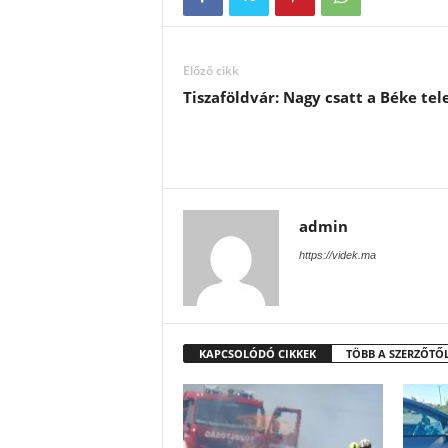
Előző cikk
Tiszaföldvár: Nagy csatt a Béke te
admin
https://videk.ma
KAPCSOLÓDÓ CIKKEK
TÖBB A SZERZŐTŐ