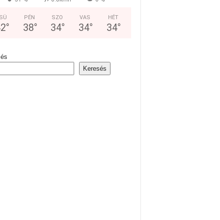
SÜ
PÉN
SZO
VAS
HÉT
42
°
38
°
34
°
34
°
34
°
sés
Keresés