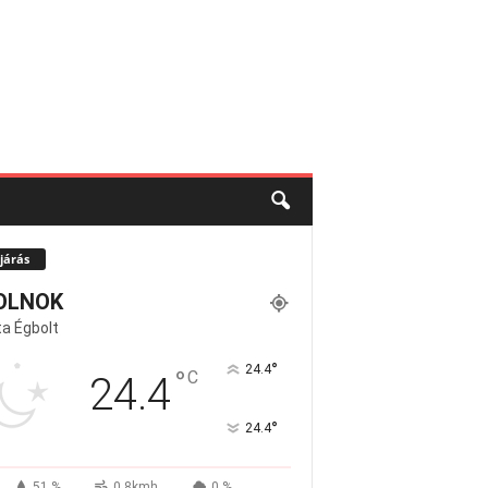
járás
OLNOK
a Égbolt
°
24.4
°
C
24.4
°
24.4
51 %
0.8kmh
0 %