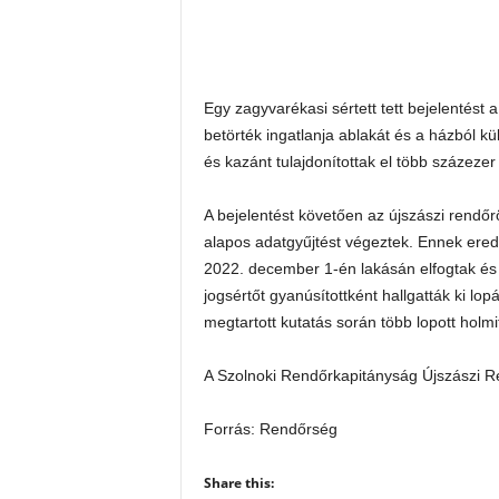
Egy zagyvarékasi sértett tett bejelentést
betörték ingatlanja ablakát és a házból kü
és kazánt tulajdonítottak el több százezer 
A bejelentést követően az újszászi rendőr
alapos adatgyűjtést végeztek. Ennek eredm
2022. december 1-én lakásán elfogtak és 
jogsértőt gyanúsítottként hallgatták ki l
megtartott kutatás során több lopott holmit
A Szolnoki Rendőrkapitányság Újszászi Ren
Forrás: Rendőrség
Share this: