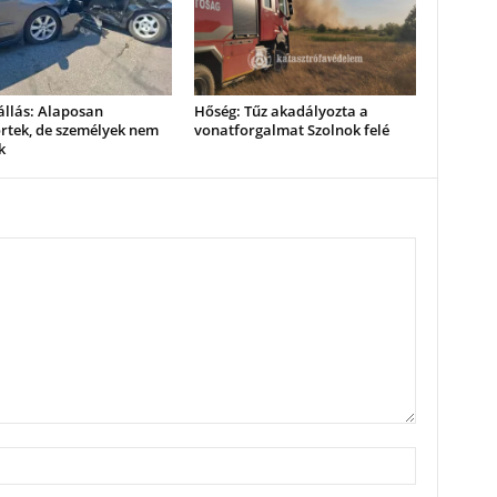
állás: Alaposan
Hőség: Tűz akadályozta a
rtek, de személyek nem
vonatforgalmat Szolnok felé
k