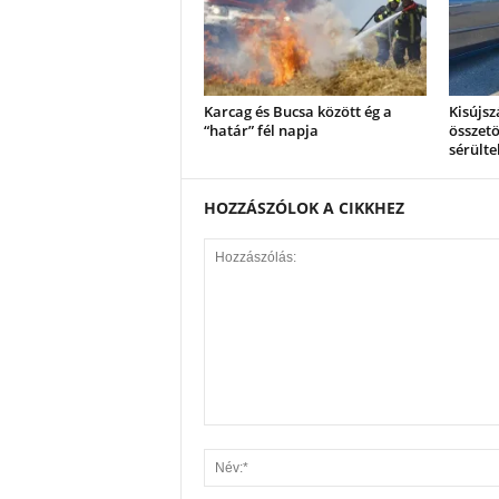
Karcag és Bucsa között ég a
Kisújsz
“határ” fél napja
összetö
sérülte
HOZZÁSZÓLOK A CIKKHEZ