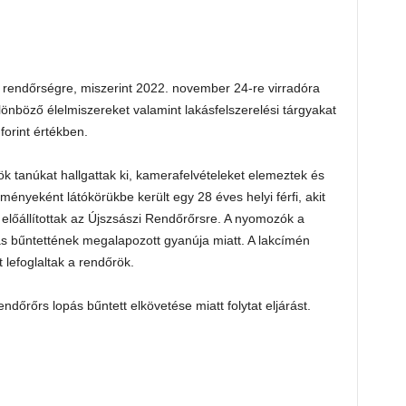
 a rendőrségre, miszerint 2022. november 24-re virradóra
lönböző élelmiszereket valamint lakásfelszerelési tárgyakat
forint értékben.
ök tanúkat hallgattak ki, kamerafelvételeket elemeztek és
ényeként látókörükbe került egy 28 éves helyi férfi, akit
előállítottak az Újszsászi Rendőrőrsre. A nyomozók a
opás bűntettének megalapozott gyanúja miatt. A lakcímén
 lefoglaltak a rendőrök.
dőrőrs lopás bűntett elkövetése miatt folytat eljárást.