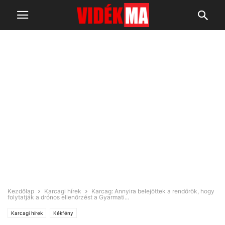
Kezdőlap
Karcagi hírek
Karcag: Annyira belejöttek a rendőrök, hogy
folytatják a drónos ellenőrzést a Gyarmati...
Karcagi hírek
Kékfény