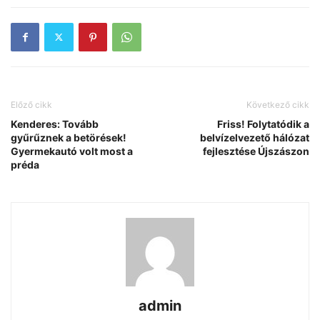
Előző cikk
Következő cikk
Kenderes: Tovább
Friss! Folytatódik a
gyűrűznek a betörések!
belvízelvezető hálózat
Gyermekautó volt most a
fejlesztése Újszászon
préda
admin