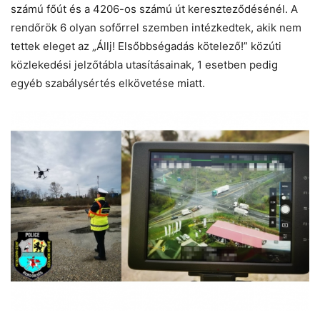
számú főút és a 4206-os számú út kereszteződésénél. A
rendőrök 6 olyan sofőrrel szemben intézkedtek, akik nem
tettek eleget az „Állj! Elsőbbségadás kötelező!” közúti
közlekedési jelzőtábla utasításainak, 1 esetben pedig
egyéb szabálysértés elkövetése miatt.