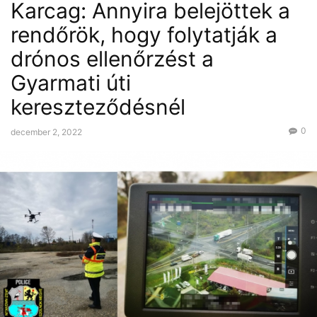
Karcag: Annyira belejöttek a
rendőrök, hogy folytatják a
drónos ellenőrzést a
Gyarmati úti
kereszteződésnél
0
december 2, 2022