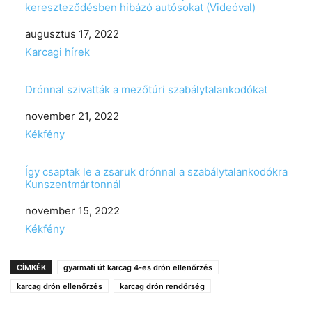
kereszteződésben hibázó autósokat (Videóval)
Date
augusztus 17, 2022
In relation to
Karcagi hírek
Drónnal szivatták a mezőtúri szabálytalankodókat
Date
november 21, 2022
In relation to
Kékfény
Így csaptak le a zsaruk drónnal a szabálytalankodókra
Kunszentmártonnál
Date
november 15, 2022
In relation to
Kékfény
CÍMKÉK
gyarmati út karcag 4-es drón ellenőrzés
karcag drón ellenőrzés
karcag drón rendőrség