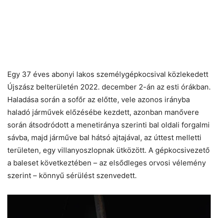
Egy 37 éves abonyi lakos személygépkocsival közlekedett
Újszász belterületén 2022. december 2-án az esti órákban.
Haladása során a sofőr az előtte, vele azonos irányba
haladó járművek előzésébe kezdett, azonban manővere
során átsodródott a menetiránya szerinti bal oldali forgalmi
sávba, majd járműve bal hátsó ajtajával, az úttest melletti
területen, egy villanyoszlopnak ütközött. A gépkocsivezető
a baleset következtében – az elsődleges orvosi vélemény
szerint – könnyű sérülést szenvedett.