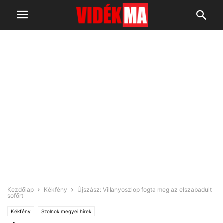
Kezdőlap
Kékfény
Újszász: Villanyoszlop fogta meg az elszabadult
sofőrt
Kékfény
Szolnok megyei hírek