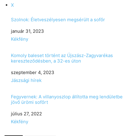
X
Szolnok: Életveszélyesen megsérült a sofőr
Date
január 31, 2023
In relation to
Kékfény
Komoly baleset történt az Újszász-Zagyvarékas
kereszteződésben, a 32-es úton
Date
szeptember 4, 2023
In relation to
Jászsági hírek
Fegyvernek: A villanyoszlop állította meg lendületbe
jövő ürömi sofőrt
Date
július 27, 2022
In relation to
Kékfény