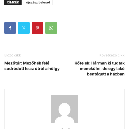
CÍMKÉK
újszász baleset
Előző cikk
Következő cikk
Mezőtúr: Mezőhék felé
Kőtelek: Hárman ki tudtak
sodródott le az útról a hölgy
menekülni, de egy lakó
bentégett a házban