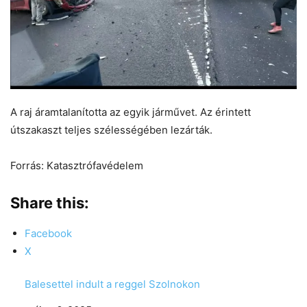
A raj áramtalanította az egyik járművet. Az érintett
útszakaszt teljes szélességében lezárták.
Forrás: Katasztrófavédelem
Share this:
Facebook
X
Balesettel indult a reggel Szolnokon