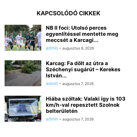
KAPCSOLÓDÓ CIKKEK
NB II foci: Utolsó perces
egyenlítéssel mentette meg
meccsét a Karcagi...
admin
-
augusztus 8, 2026
Karcag: Fa dőlt az útra a
Széchenyi sugárút – Kerekes
István...
admin
-
augusztus 7, 2026
Hiába szóltak: Valaki így is 103
km/h-val repesztett Szolnok
belterületén
admin
-
augusztus 7, 2026