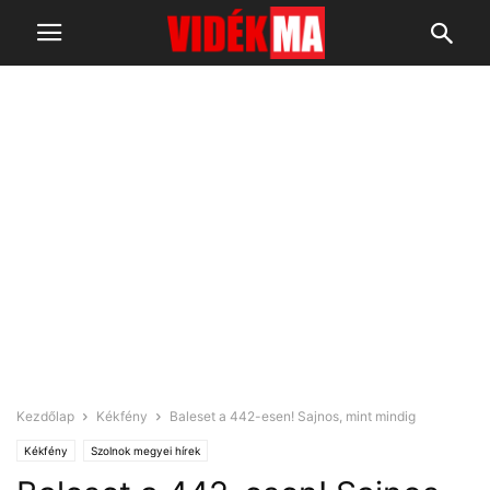
Kezdőlap
Kékfény
Baleset a 442-esen! Sajnos, mint mindig
Kékfény
Szolnok megyei hírek