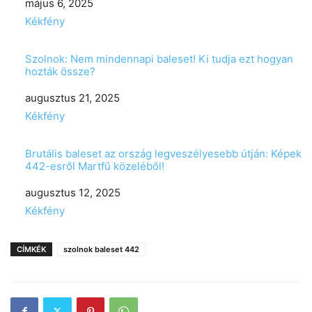
Date
május 6, 2025
In relation to
Kékfény
Szolnok: Nem mindennapi baleset! Ki tudja ezt hogyan
hozták össze?
Date
augusztus 21, 2025
In relation to
Kékfény
Brutális baleset az ország legveszélyesebb útján: Képek
442-esről Martfű közeléből!
Date
augusztus 12, 2025
In relation to
Kékfény
CÍMKÉK
szolnok baleset 442