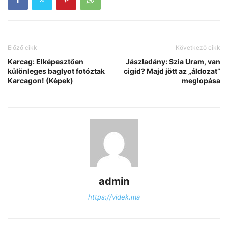
Előző cikk
Következő cikk
Karcag: Elképesztően
Jászladány: Szia Uram, van
különleges baglyot fotóztak
cigid? Majd jött az „áldozat”
Karcagon! (Képek)
meglopása
admin
https://videk.ma